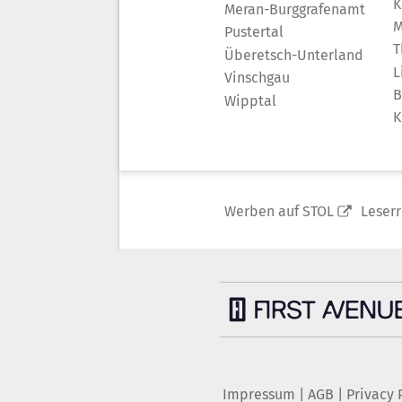
K
Meran-Burggrafenamt
M
Pustertal
T
Überetsch-Unterland
L
Vinschgau
B
Wipptal
K
Werben auf STOL
Leser
Impressum
|
AGB
|
Privacy 