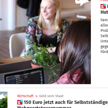
Polit
 Familie und Beruf unter einem
Hut
und
Fami
alle
Prob
Selb
Unt
gege
Förd
Wirtschaft
»
Geld vom Staat
 150 Euro jetzt auch für Selbstständige ohne
Mehrwertsteuernummer