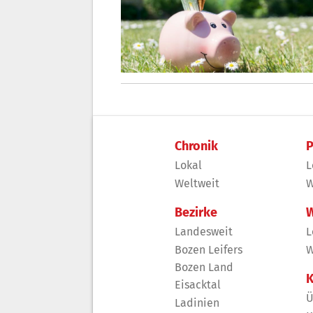
Chronik
P
Lokal
L
Weltweit
W
Bezirke
W
Landesweit
L
Bozen Leifers
W
Bozen Land
K
Eisacktal
Ü
Ladinien