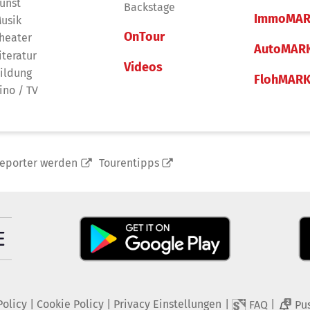
unst
Backstage
ImmoMAR
usik
OnTour
heater
AutoMAR
iteratur
Videos
ildung
FlohMAR
ino / TV
reporter werden
Tourentipps
Policy
|
Cookie Policy
|
Privacy Einstellungen
|
|
FAQ
Pu
2