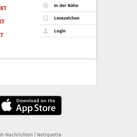
In der Nähe
KT
Lesezeichen
KT
Login
KT
|
sh-Nachrichten
Netiquette