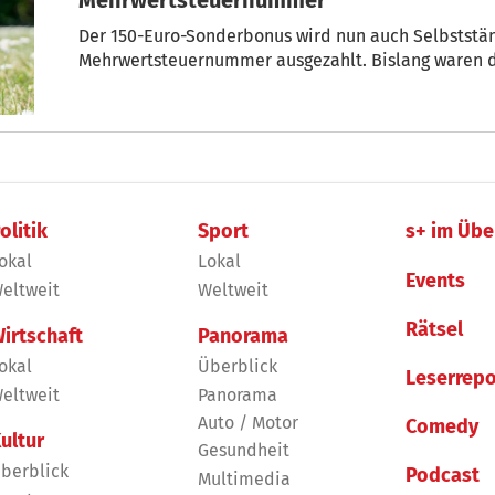
Der 150-Euro-Sonderbonus wird nun auch Selbststän
olitik
Sport
s+ im Übe
okal
Lokal
Events
eltweit
Weltweit
Rätsel
irtschaft
Panorama
okal
Überblick
Leserrepo
eltweit
Panorama
Auto / Motor
Comedy
ultur
Gesundheit
berblick
Podcast
Multimedia