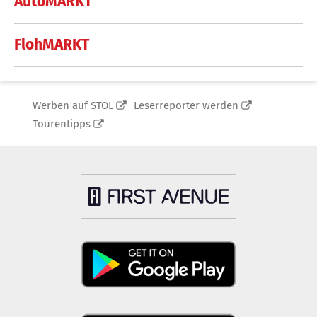
AutoMARKT
FlohMARKT
Werben auf STOL
Leserreporter werden
Tourentipps