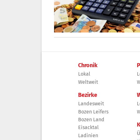
Chronik
P
Lokal
L
Weltweit
W
Bezirke
W
Landesweit
L
Bozen Leifers
W
Bozen Land
K
Eisacktal
Ü
Ladinien