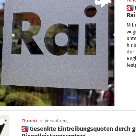
Pan
 Weniger TV-Gebühr – aber die
Rai
Mit 
weg
unte
hinü
der 
Reg
fest
Chronik
»
Verwaltung
 Gesenkte Eintreibungsquoten durch geänderten
Dienstleistungsvertrag