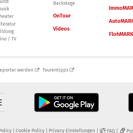
unst
Backstage
ImmoMAR
usik
OnTour
heater
AutoMAR
iteratur
Videos
ildung
FlohMAR
ino / TV
reporter werden
Tourentipps
Policy
|
Cookie Policy
|
Privacy Einstellungen
|
|
FAQ
Pu
2