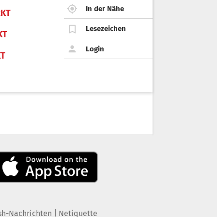
In der Nähe
KT
Lesezeichen
KT
Login
KT
|
sh-Nachrichten
Netiquette