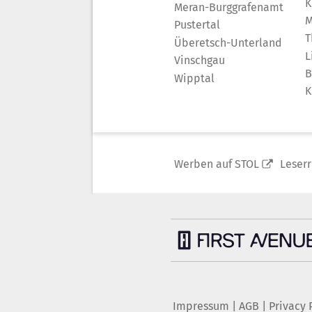
K
Meran-Burggrafenamt
M
Pustertal
T
Überetsch-Unterland
L
Vinschgau
B
Wipptal
K
Werben auf STOL
Leser
Impressum
|
AGB
|
Privacy 