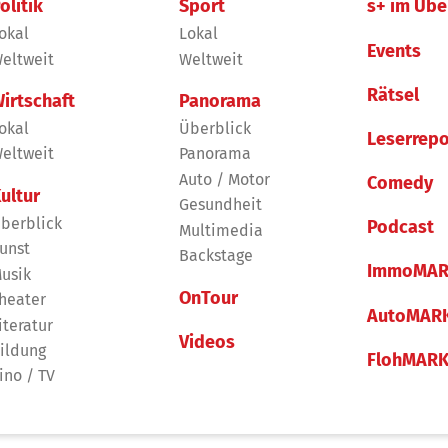
olitik
Sport
s+ im Übe
okal
Lokal
Events
eltweit
Weltweit
Rätsel
irtschaft
Panorama
okal
Überblick
Leserrepo
eltweit
Panorama
Auto / Motor
Comedy
ultur
Gesundheit
berblick
Podcast
Multimedia
unst
Backstage
ImmoMAR
usik
OnTour
heater
AutoMAR
iteratur
Videos
ildung
FlohMAR
ino / TV