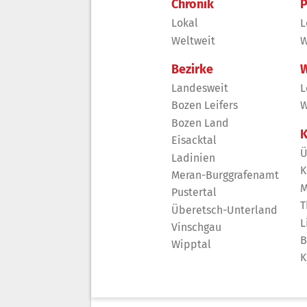
Chronik
P
Lokal
L
Weltweit
W
Bezirke
W
Landesweit
L
Bozen Leifers
W
Bozen Land
K
Eisacktal
Ü
Ladinien
K
Meran-Burggrafenamt
M
Pustertal
T
Überetsch-Unterland
L
Vinschgau
B
Wipptal
K