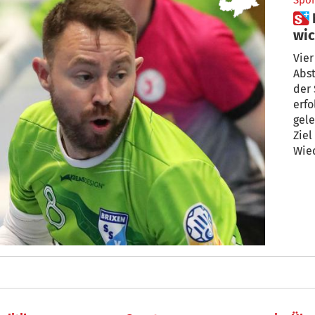
Spor
 Nach Abstieg: Brixen klärt die
wic
Vie
Abst
der 
erfo
gele
Ziel
Wied