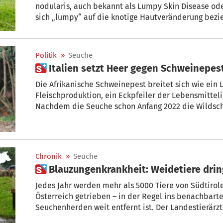
nodularis, auch bekannt als Lumpy Skin Disease od
sich „lumpy“ auf die knotige Hautveränderung bezieh
nicht betroffen, aber es ist Vorsicht geboten.
Politik
»
Seuche
 Italien setzt Heer gegen Schweinepes
Die Afrikanische Schweinepest breitet sich wie ein L
Fleischproduktion, ein Eckpfeiler der Lebensmitteli
Nachdem die Seuche schon Anfang 2022 die Wildschw
nun auch die Erkrankungen unter den Hausschweinen
Betrieben. Um die Schweinepest einzugrenzen, setz
November das Militär ein.
Chronik
»
Seuche
 Blauzungenkrankheit: Weidetiere dri
Jedes Jahr werden mehr als 5000 Tiere von Südtirol
Österreich getrieben – in der Regel ins benachbarte
Seuchenherden weit entfernt ist. Der Landestierärzt
Prävention nachdrücklich darauf, alle Rinder, Schaf