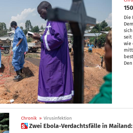
Chro
150
Die
Dem
sich
seit
wie 
mitt
best
Den
Tode
bede
nac
tödl
Chronik
»
Virusinfektion
 Zwei Ebola-Verdachtsfälle in Mailand: