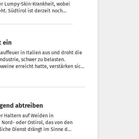
er Lumpy-Skin-Krankheit, wobei
t. Südtirol ist derzeit noch
t ein
auffeuer in Italien aus und droht die
ndustrie, schwer zu belasten.
eine erreicht hatte, verstärken sich
 in den landwirtschaftlichen
t die Regierung in Rom ab dem 1.
ngend abtreiben
er Haltern auf Weiden in
 Nord- oder Ostirol, das von den
liche Dienst drängt im Sinne der
e und Ziegen, die sich noch auf