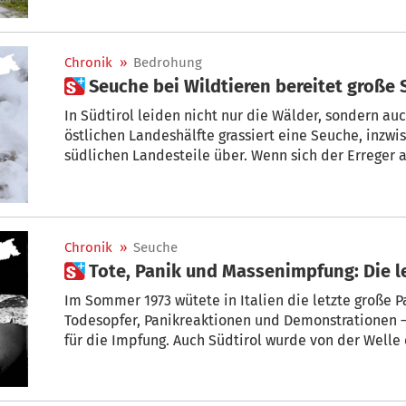
Weiden auf österreichischem Staatsgebiet befinde
Chronik
»
Bedrohung
 Seuche bei Wildtieren bereitet große
In Südtirol leiden nicht nur die Wälder, sondern auc
östlichen Landeshälfte grassiert eine Seuche, inzwi
südlichen Landesteile über. Wenn sich der Erreger 
sind Bestände in Gefahr.
Chronik
»
Seuche
 Tote, Panik und Massenimpfung: Die 
Im Sommer 1973 wütete in Italien die letzte große Pande
Todesopfer, Panikreaktionen und Demonstrationen –
für die Impfung. Auch Südtirol wurde von der