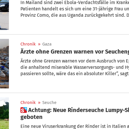
In Mailand sind zwei Ebola-Verdachtsfälle im Krank
Patienten handelt es sich um eine 31-jährige Frau u
Provinz Como, die aus Uganda zurückgekehrt sind. D
Laufe des Tages vorliegen.
Chronik
»
Gaza
Ärzte ohne Grenzen warnen vor Seucheng
Ärzte ohne Grenzen warnen vor dem Ausbruch von E
die anhaltend miserable Wasserversorgungs- und Hyg
passieren sollte, wäre das ein absoluter Killer“, s
Einsätze der Hilfsorganisation in den Palästinenser
APA-Gespräch. Trotz Waffenruhe habe sich die Grund
Gesundheitsversorgung in Gaza kaum verbessert; Isra
„extrem“.
Chronik
»
Seuche
 Achtung: Neue Rinderseuche Lumpy-Skin-Krankheit – Vorsicht
geboten
Eine neue Viruserkrankung der Rinder ist in Italien 