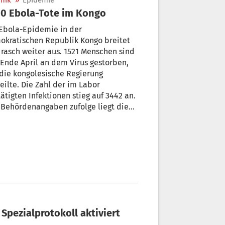
nik
»
Epidemie
0 Ebola-Tote im Kongo
 Ebola-Epidemie in der
okratischen Republik Kongo breitet
 rasch weiter aus. 1521 Menschen sind
 Ende April an dem Virus gestorben,
die kongolesische Regierung
eilte. Die Zahl der im Labor
ätigten Infektionen stieg auf 3442 an.
 Behördenangaben zufolge liegt die
srate derzeit bei 44 Prozent - das
utet, fast die Hälfte aller
hgewiesenen Ansteckungen endete
ich.
 Spezialprotokoll aktiviert