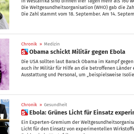
In Westafrika sind binnen vier Tagen mehr als 160 
Die Weltgesundheitsorganisation (WHO) gab die Zah
Die Zahl stammt vom 18. September. Am 14. Septe
Ebola-Opfer.
Chronik
»
Medizin
 Obama schickt Militär gegen Ebola
Die USA sollten laut Barack Obama im Kampf gegen
auch ihr Militär für Hilfe an die betroffenen Länder
Ausstattung und Personal, um „beispielsweise Isolie
einrichten zu können“, sagte der US-Präsident dem
Chronik
»
Gesundheit
 Ebola: Grünes Licht für Einsatz exper
Ein Experten-Gremium der Weltgesundheitsorganisa
Licht für den Einsatz von experimentellen Wirkstof