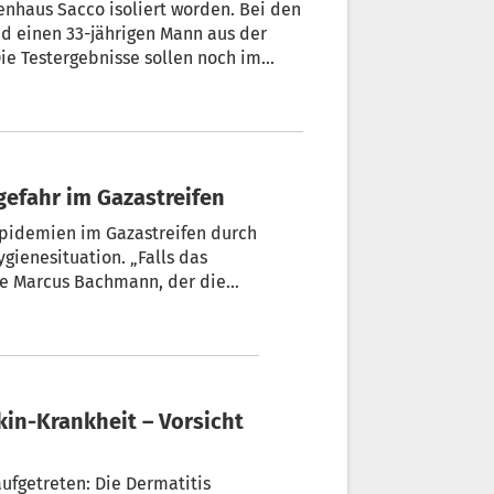
enhaus Sacco isoliert worden. Bei den
nd einen 33-jährigen Mann aus der
ie Testergebnisse sollen noch im
efahr im Gazastreifen
pidemien im Gazastreifen durch
ienesituation. „Falls das
agte Marcus Bachmann, der die
gebieten leitet, am Montag im
- und vor allem die
el limitiere sie weiter
aufgetreten: Die Dermatitis