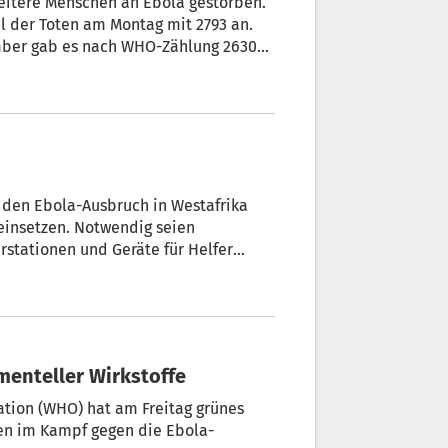
weitere Menschen an Ebola gestorben.
l der Toten am Montag mit 2793 an.
mber gab es nach WHO-Zählung 2630
 den Ebola-Ausbruch in Westafrika
 einsetzen. Notwendig seien
rstationen und Geräte für Helfer
 TV-Sender NBC.
imenteller Wirkstoffe
tion (WHO) hat am Freitag grünes
fen im Kampf gegen die Ebola-