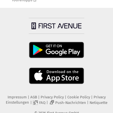
Tourentipps
Impressum
|
AGB
|
Privacy Policy
|
Cookie Policy
|
Privacy
Einstellungen
|
|
|
FAQ
Push-Nachrichten
Netiquette
2
©
2026
First Avenue GmbH