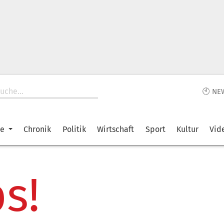
🕙 NE
ke
Chronik
Politik
Wirtschaft
Sport
Kultur
Vid
s!