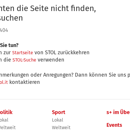
ten die Seite nicht finden,
 suchen
 404
Sie tun?
n zur
von STOL zurückkehren
Startseite
n die
verwenden
STOL-Suche
nmerkungen oder Anregungen? Dann können Sie uns p
kontaktieren
l.it
olitik
Sport
s+ im Übe
okal
Lokal
Events
eltweit
Weltweit