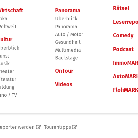
Rätsel
irtschaft
Panorama
okal
Überblick
Leserrepo
eltweit
Panorama
Auto / Motor
Comedy
ultur
Gesundheit
berblick
Podcast
Multimedia
unst
Backstage
ImmoMAR
usik
OnTour
heater
AutoMAR
iteratur
Videos
ildung
FlohMAR
ino / TV
reporter werden
Tourentipps