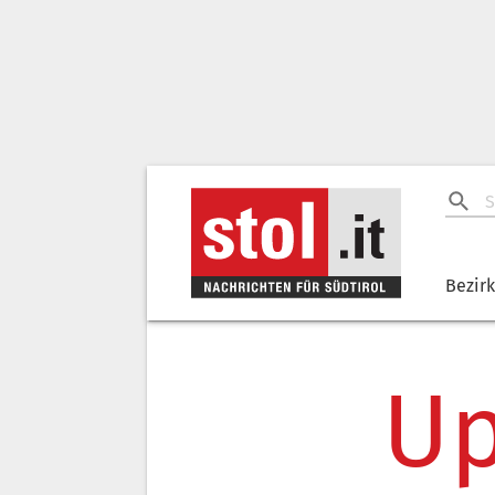
Bezir
Up