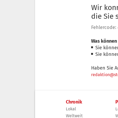
Wir konn
die Sie
Fehlercode:
Was können 
Sie könne
Sie könne
Haben Sie A
redaktion@sto
Chronik
P
Lokal
L
Weltweit
W