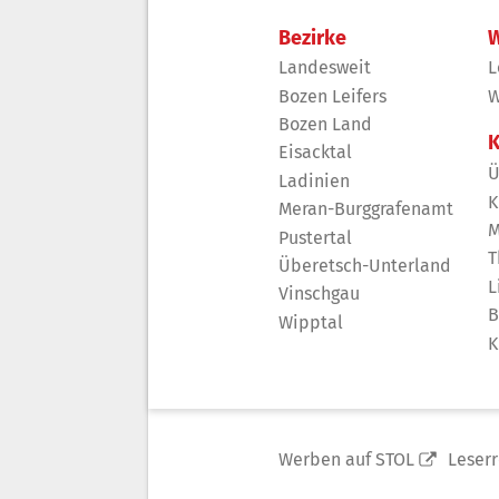
Bezirke
W
Landesweit
L
Bozen Leifers
W
Bozen Land
K
Eisacktal
Ü
Ladinien
K
Meran-Burggrafenamt
M
Pustertal
T
Überetsch-Unterland
L
Vinschgau
B
Wipptal
K
Werben auf STOL
Leser