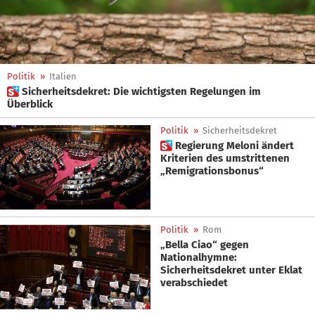
Politik
»
Italien
 Sicherheitsdekret: Die wichtigsten Regelungen im
Überblick
Politik
»
Sicherheitsdekret
 Regierung Meloni ändert
Kriterien des umstrittenen
„Remigrationsbonus“
Politik
»
Rom
„Bella Ciao“ gegen
Nationalhymne:
Sicherheitsdekret unter Eklat
verabschiedet