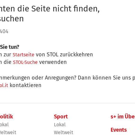
ten die Seite nicht finden,
 suchen
 404
Sie tun?
n zur
von STOL zurückkehren
Startseite
n die
verwenden
STOL-Suche
nmerkungen oder Anregungen? Dann können Sie uns p
kontaktieren
l.it
olitik
Sport
s+ im Übe
okal
Lokal
Events
eltweit
Weltweit