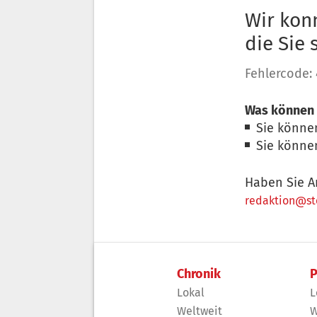
Wir konn
die Sie
Fehlercode:
Was können 
Sie könne
Sie könne
Haben Sie A
redaktion@sto
Chronik
P
Lokal
L
Weltweit
W