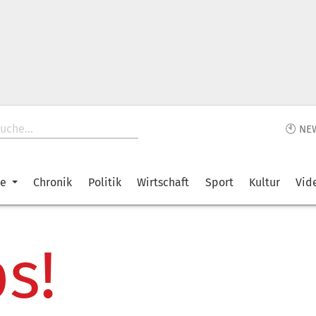
🕙 NE
ke
Chronik
Politik
Wirtschaft
Sport
Kultur
Vid
s!