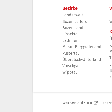
Bezirke
W
Landesweit
L
Bozen Leifers
W
Bozen Land
K
Eisacktal
Ü
Ladinien
K
Meran-Burggrafenamt
M
Pustertal
T
Überetsch-Unterland
L
Vinschgau
B
Wipptal
K
Werben auf STOL
Leser