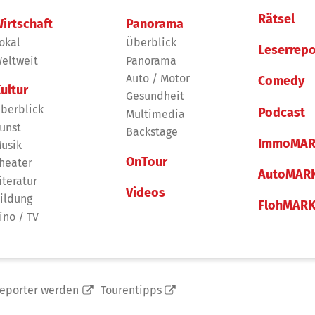
Rätsel
irtschaft
Panorama
okal
Überblick
Leserrepo
eltweit
Panorama
Auto / Motor
Comedy
ultur
Gesundheit
berblick
Podcast
Multimedia
unst
Backstage
ImmoMAR
usik
OnTour
heater
AutoMAR
iteratur
Videos
ildung
FlohMAR
ino / TV
reporter werden
Tourentipps