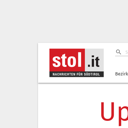
Bezir
Up