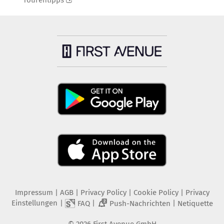
Tourentipps
Impressum
|
AGB
|
Privacy Policy
|
Cookie Policy
|
Privacy
Einstellungen
|
|
|
FAQ
Push-Nachrichten
Netiquette
2
©
2026
First Avenue GmbH