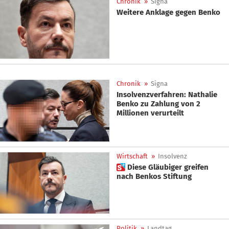
Chronik
»
Signa
Weitere Anklage gegen Benko
Chronik
»
Signa
Insolvenzverfahren: Nathalie
Benko zu Zahlung von 2
Millionen verurteilt
Wirtschaft
»
Insolvenz
 Diese Gläubiger greifen
nach Benkos Stiftung
Politik
»
Landtag