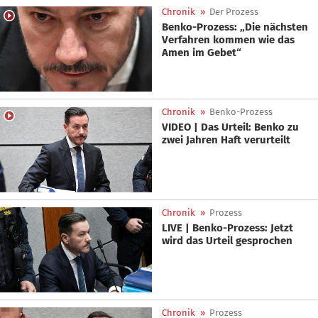
Chronik
»
Der Prozess
Benko-Prozess: „Die nächsten
Verfahren kommen wie das
Amen im Gebet“
Chronik
»
Benko-Prozess
VIDEO | Das Urteil: Benko zu
zwei Jahren Haft verurteilt
Chronik
»
Prozess
LIVE | Benko-Prozess: Jetzt
wird das Urteil gesprochen
Chronik
»
Prozess