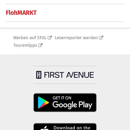
FlohMARKT
Werben auf STOL
Leserreporter werden
Tourentipps