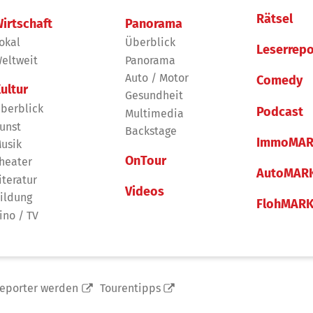
Rätsel
irtschaft
Panorama
okal
Überblick
Leserrepo
eltweit
Panorama
Auto / Motor
Comedy
ultur
Gesundheit
berblick
Podcast
Multimedia
unst
Backstage
ImmoMAR
usik
OnTour
heater
AutoMAR
iteratur
Videos
ildung
FlohMAR
ino / TV
reporter werden
Tourentipps