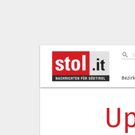
Bezir
Up