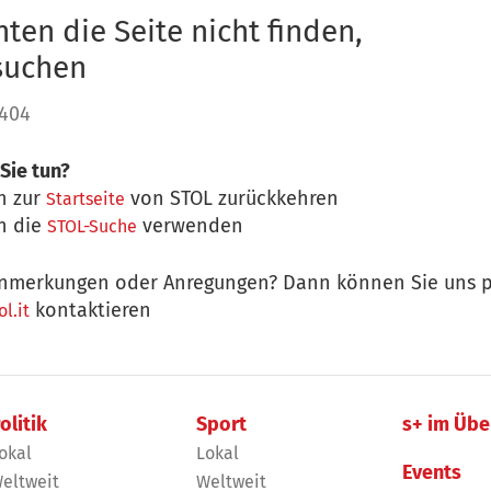
ten die Seite nicht finden,
 suchen
 404
Sie tun?
n zur
von STOL zurückkehren
Startseite
n die
verwenden
STOL-Suche
nmerkungen oder Anregungen? Dann können Sie uns p
kontaktieren
l.it
olitik
Sport
s+ im Übe
okal
Lokal
Events
eltweit
Weltweit