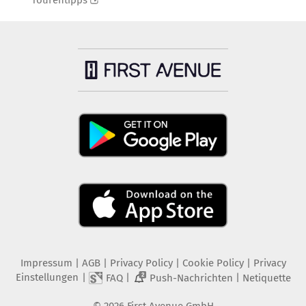
Tourentipps
Impressum
|
AGB
|
Privacy Policy
|
Cookie Policy
|
Privacy
Einstellungen
|
|
|
FAQ
Push-Nachrichten
Netiquette
2
©
2026
First Avenue GmbH