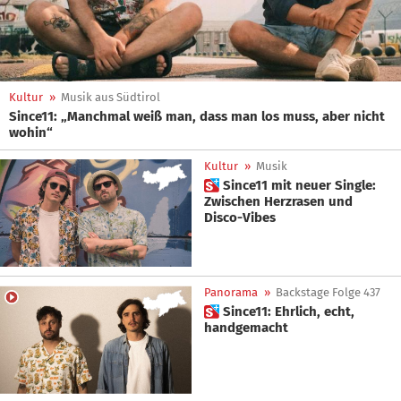
Kultur
»
Musik aus Südtirol
Since11: „Manchmal weiß man, dass man los muss, aber nicht
wohin“
Kultur
»
Musik
 Since11 mit neuer Single:
Zwischen Herzrasen und
Disco-Vibes
Panorama
»
Backstage Folge 437
 Since11: Ehrlich, echt,
handgemacht