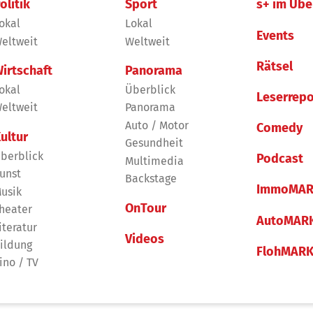
olitik
Sport
s+ im Übe
okal
Lokal
Events
eltweit
Weltweit
Rätsel
irtschaft
Panorama
okal
Überblick
Leserrepo
eltweit
Panorama
Auto / Motor
Comedy
ultur
Gesundheit
berblick
Podcast
Multimedia
unst
Backstage
ImmoMAR
usik
OnTour
heater
AutoMAR
iteratur
Videos
ildung
FlohMAR
ino / TV