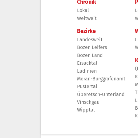
Chronik
P
Lokal
L
Weltweit
W
Bezirke
W
Landesweit
L
Bozen Leifers
W
Bozen Land
K
Eisacktal
Ü
Ladinien
K
Meran-Burggrafenamt
M
Pustertal
T
Überetsch-Unterland
L
Vinschgau
B
Wipptal
K