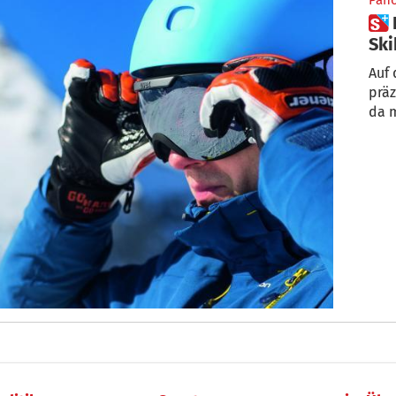
Pan
 Praktische Lösungen:
Ski
Auf 
präz
da 