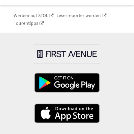
Werben auf STOL
Leserreporter werden
Tourentipps