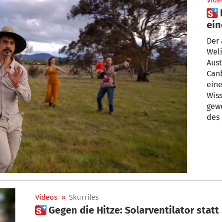
Vide
 Dieser Känguru-Flüsterer ist
ein
Der 
Weli
Aust
Canb
ein
Wiss
gew
des 
gekü
höch
Tanz
beei
geht
Videos
»
Skurriles
 Gegen die Hitze: Solarventilator sta