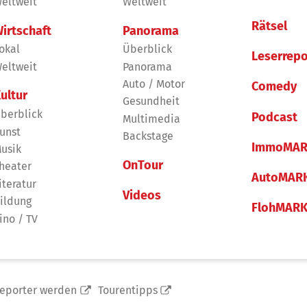
eltweit
Weltweit
Rätsel
irtschaft
Panorama
okal
Überblick
Leserrepo
eltweit
Panorama
Auto / Motor
Comedy
ultur
Gesundheit
berblick
Podcast
Multimedia
unst
Backstage
ImmoMAR
usik
OnTour
heater
AutoMAR
iteratur
Videos
ildung
FlohMAR
ino / TV
reporter werden
Tourentipps