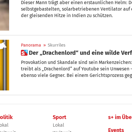
Dieser Mann trägt aber einen erstaunlichen Helm: De
selbstgebastelten, solarbetriebenen Ventilator auf
der gleisenden Hitze in Indien zu schützen.
Panorama
»
Skurriles
 Der „Drachenlord“ und eine wilde Ve
Provokation und Skandale sind sein Markenzeichen: 
treibt als „Drachenlord“ auf Youtube sein Unwesen –
ebenso viele Gegner. Bei einem Gerichtsprozess geg
jetzt auch eine abenteuerliche Fahrt nach Bozen ein
olitik
Sport
s+ im Übe
okal
Lokal
Events