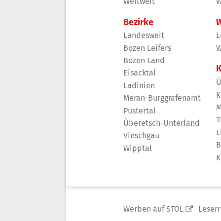
Weltweit
W
Bezirke
W
Landesweit
L
Bozen Leifers
W
Bozen Land
K
Eisacktal
Ü
Ladinien
K
Meran-Burggrafenamt
M
Pustertal
T
Überetsch-Unterland
L
Vinschgau
B
Wipptal
K
Werben auf STOL
Leser