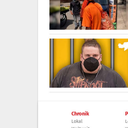
Chronik
P
Lokal
L