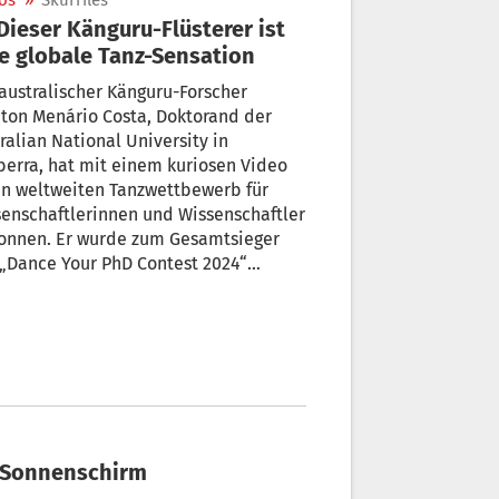
os
»
Skurriles
e globale Tanz-Sensation
australischer Känguru-Forscher
ton Menário Costa, Doktorand der
ralian National University in
erra, hat mit einem kuriosen Video
en weltweiten Tanzwettbewerb für
enschaftlerinnen und Wissenschaftler
onnen. Er wurde zum Gesamtsieger
„Dance Your PhD Contest 2024“
rt, nachdem er die Jury mit seinem
st kreativen und skurrilen
beitrag „Kangaroo Time (Club Edit)“
ndruckt hat. Das kunterbunte Video
 weltweit viral.
tt Sonnenschirm