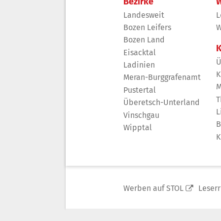
Bezirke
W
Landesweit
L
Bozen Leifers
W
Bozen Land
K
Eisacktal
Ü
Ladinien
K
Meran-Burggrafenamt
M
Pustertal
T
Überetsch-Unterland
L
Vinschgau
B
Wipptal
K
Werben auf STOL
Leser