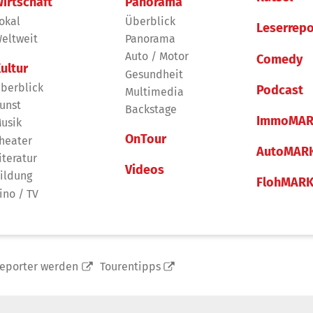
irtschaft
Panorama
okal
Überblick
Leserrepo
eltweit
Panorama
Auto / Motor
Comedy
ultur
Gesundheit
berblick
Podcast
Multimedia
unst
Backstage
ImmoMAR
usik
OnTour
heater
AutoMAR
iteratur
Videos
ildung
FlohMAR
ino / TV
reporter werden
Tourentipps