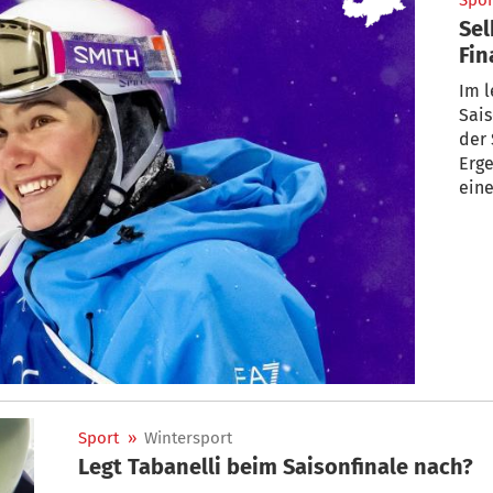
Spor
Sel
Fin
Im l
Sais
der 
Erge
ein
Sport
»
Wintersport
Legt Tabanelli beim Saisonfinale nach?