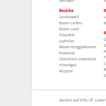
Weltweit
W
Bezirke
W
Landesweit
L
Bozen Leifers
W
Bozen Land
K
Eisacktal
Ü
Ladinien
K
Meran-Burggrafenamt
M
Pustertal
T
Überetsch-Unterland
L
Vinschgau
B
Wipptal
K
Werben auf STOL
Leser