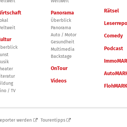
eltweit
Weltweit
Rätsel
irtschaft
Panorama
okal
Überblick
Leserrepo
eltweit
Panorama
Auto / Motor
Comedy
ultur
Gesundheit
berblick
Podcast
Multimedia
unst
Backstage
ImmoMAR
usik
OnTour
heater
AutoMAR
iteratur
Videos
ildung
FlohMAR
ino / TV
reporter werden
Tourentipps