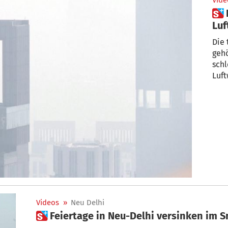
Vide
 Bangkok: Beängstigende
Lu
Die
gehö
schl
Luft
Videos
»
Neu Delhi
 Feiertage in Neu-Delhi versinken im 