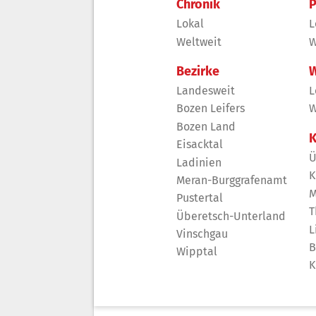
Chronik
P
Lokal
L
Weltweit
W
Bezirke
W
Landesweit
L
Bozen Leifers
W
Bozen Land
K
Eisacktal
Ü
Ladinien
K
Meran-Burggrafenamt
M
Pustertal
T
Überetsch-Unterland
L
Vinschgau
B
Wipptal
K