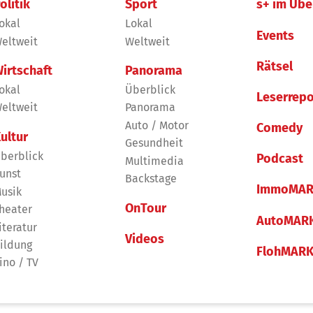
olitik
Sport
s+ im Übe
okal
Lokal
Events
eltweit
Weltweit
Rätsel
irtschaft
Panorama
okal
Überblick
Leserrepo
eltweit
Panorama
Auto / Motor
Comedy
ultur
Gesundheit
berblick
Podcast
Multimedia
unst
Backstage
ImmoMAR
usik
OnTour
heater
AutoMAR
iteratur
Videos
ildung
FlohMAR
ino / TV