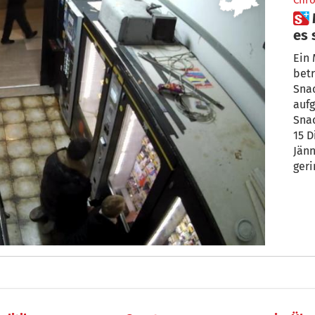
Chro
 Meraner Geschäftsmann hat
es sat
vor
Ein 
betreibt un
Sna
auf
Snac
15 Diebstähle. Der jüngste Fall erst am 11.
Jänn
geri