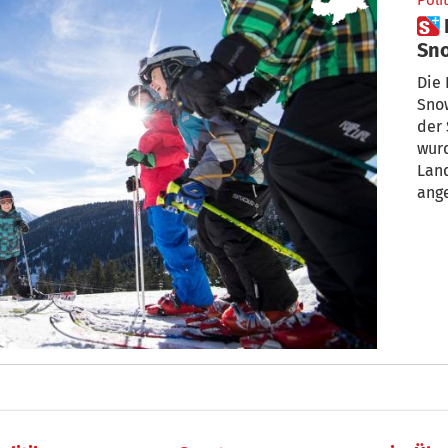
Polit
 Neuer Prüfungsablauf für
Sn
Die 
Sno
der 
wurd
Land
ang