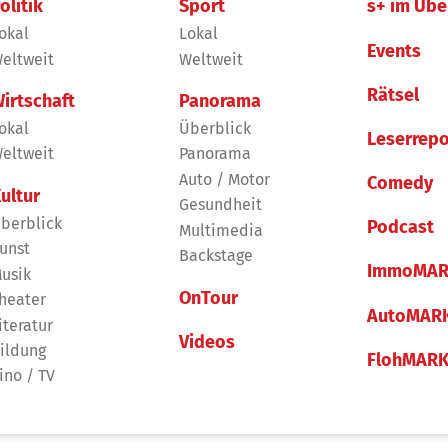
olitik
Sport
s+ im Übe
okal
Lokal
Events
eltweit
Weltweit
Rätsel
irtschaft
Panorama
okal
Überblick
Leserrepo
eltweit
Panorama
Auto / Motor
Comedy
ultur
Gesundheit
berblick
Podcast
Multimedia
unst
Backstage
ImmoMAR
usik
OnTour
heater
AutoMAR
iteratur
Videos
ildung
FlohMAR
ino / TV