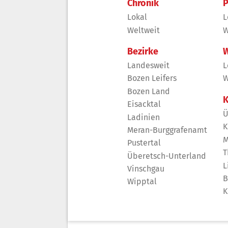
Chronik
P
Lokal
L
Weltweit
W
Bezirke
W
Landesweit
L
Bozen Leifers
W
Bozen Land
K
Eisacktal
Ü
Ladinien
K
Meran-Burggrafenamt
M
Pustertal
T
Überetsch-Unterland
L
Vinschgau
B
Wipptal
K