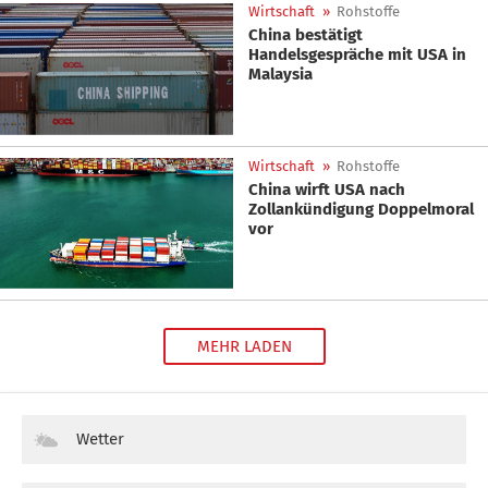
Wirtschaft
»
Rohstoffe
China bestätigt
Handelsgespräche mit USA in
Malaysia
Wirtschaft
»
Rohstoffe
China wirft USA nach
Zollankündigung Doppelmoral
vor
MEHR LADEN
Wetter