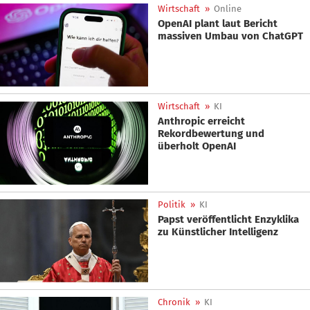
Wirtschaft
»
Online
OpenAI plant laut Bericht
massiven Umbau von ChatGPT
Wirtschaft
»
KI
Anthropic erreicht
Rekordbewertung und
überholt OpenAI
Politik
»
KI
Papst veröffentlicht Enzyklika
zu Künstlicher Intelligenz
Chronik
»
KI