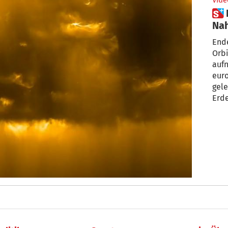
Vide
 Eine Million Grad heiß:
Na
End
Orbi
aufn
eur
gele
Erde