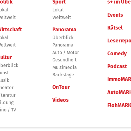
olitik
Sport
s+ im Übe
okal
Lokal
Events
eltweit
Weltweit
Rätsel
irtschaft
Panorama
okal
Überblick
Leserrepo
eltweit
Panorama
Auto / Motor
Comedy
ultur
Gesundheit
berblick
Podcast
Multimedia
unst
Backstage
ImmoMAR
usik
OnTour
heater
AutoMAR
iteratur
Videos
ildung
FlohMAR
ino / TV