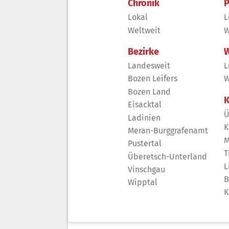
Chronik
P
Lokal
L
Weltweit
W
Bezirke
W
Landesweit
L
Bozen Leifers
W
Bozen Land
K
Eisacktal
Ü
Ladinien
K
Meran-Burggrafenamt
M
Pustertal
T
Überetsch-Unterland
L
Vinschgau
B
Wipptal
K