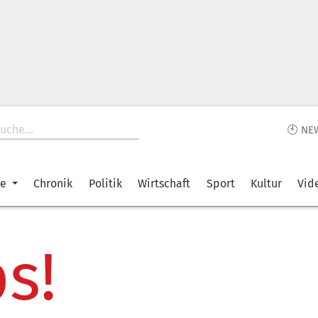
🕙 NE
ke
Chronik
Politik
Wirtschaft
Sport
Kultur
Vid
s!