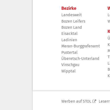
Bezirke
W
Landesweit
L
Bozen Leifers
W
Bozen Land
K
Eisacktal
Ü
Ladinien
K
Meran-Burggrafenamt
M
Pustertal
T
Überetsch-Unterland
L
Vinschgau
B
Wipptal
K
Werben auf STOL
Leser