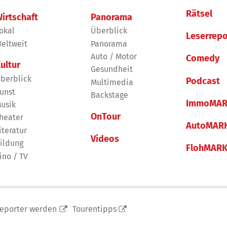
Rätsel
irtschaft
Panorama
okal
Überblick
Leserrepo
eltweit
Panorama
Auto / Motor
Comedy
ultur
Gesundheit
berblick
Podcast
Multimedia
unst
Backstage
ImmoMAR
usik
OnTour
heater
AutoMAR
iteratur
Videos
ildung
FlohMAR
ino / TV
reporter werden
Tourentipps