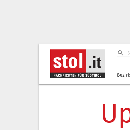
Bezir
Up