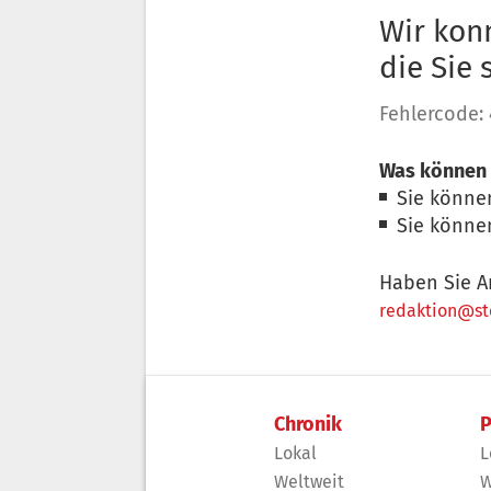
Wir konn
die Sie
Fehlercode:
Was können 
Sie könne
Sie könne
Haben Sie A
redaktion@sto
Chronik
P
Lokal
L
Weltweit
W