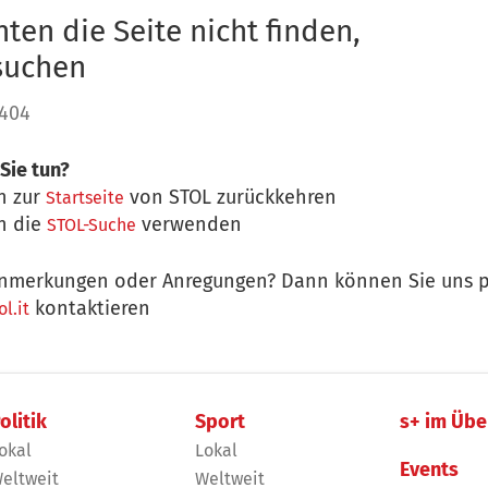
ten die Seite nicht finden,
 suchen
 404
Sie tun?
n zur
von STOL zurückkehren
Startseite
n die
verwenden
STOL-Suche
nmerkungen oder Anregungen? Dann können Sie uns p
kontaktieren
l.it
olitik
Sport
s+ im Übe
okal
Lokal
Events
eltweit
Weltweit