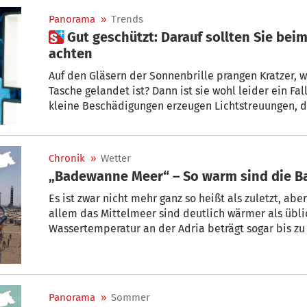
Panorama
»
Trends
 Gut geschützt: Darauf sollten Sie beim Kauf einer Sonnebrille
achten
Auf den Gläsern der Sonnenbrille prangen Kratzer, we
Tasche gelandet ist? Dann ist sie wohl leider ein Fal
kleine Beschädigungen erzeugen Lichtstreuungen, d
muss, erklärt das Kuratorium Gutes Sehen (KGS). D
Eine neue Sonnenbrille muss also her.
Chronik
»
Wetter
„Badewanne Meer“ – So warm sind die B
Es ist zwar nicht mehr ganz so heißt als zuletzt, ab
allem das Mittelmeer sind deutlich wärmer als üblic
Wassertemperatur an der Adria beträgt sogar bis zu
Panorama
»
Sommer