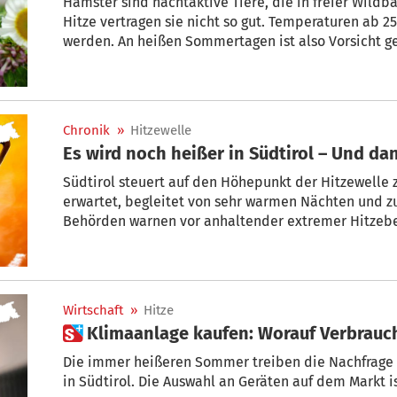
Hamster sind nachtaktive Tiere, die in freier Wildb
Hitze vertragen sie nicht so gut. Temperaturen ab 2
werden. An heißen Sommertagen ist also Vorsicht g
Chronik
»
Hitzewelle
Es wird noch heißer in Südtirol – Und da
Südtirol steuert auf den Höhepunkt der Hitzewelle 
erwartet, begleitet von sehr warmen Nächten und 
Behörden warnen vor anhaltender extremer Hitzebe
im gesamten Talboden von Meran bis Bozen und Salu
Wirtschaft
»
Hitze
 Klimaanlage kaufen: Worauf Verbrau
Die immer heißeren Sommer treiben die Nachfrage
in Südtirol. Die Auswahl an Geräten auf dem Markt i