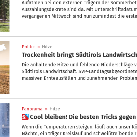
Aufatmen bei den externen Trägern der Sommerbet
Auszahlungsdekrete sind da. Mit Unterschriftsdat
vergangenen Mittwoch sind nun zumindest die erst
entsprechenden Homepage des Landes einsehbar.
Politik
»
Hitze
Trockenheit bringt Südtirols Landwirtsch
Die anhaltende Hitze und fehlende Niederschläge v
Südtirols Landwirtschaft. SVP-Landtagsabgeordnete
massiven Ernteausfällen und zunehmenden Proble
Panorama
»
Hitze
 Cool bleiben! Die besten Tricks geg
Wenn die Temperaturen steigen, läuft auch unser Kö
Nächte, ein träger Kreislauf und schweißtreibende 