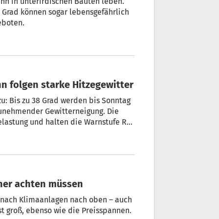
ahn in unterirdischen Bauten leben.
5 Grad können sogar lebensgefährlich
eboten.
nn folgen starke Hitzegewitter
zu: Bis zu 38 Grad werden bis Sonntag
zunehmender Gewitterneigung. Die
lastung und halten die Warnstufe Rot
rn sowie in Brixen aufrecht.
cher achten müssen
 nach Klimaanlagen nach oben – auch
st groß, ebenso wie die Preisspannen.