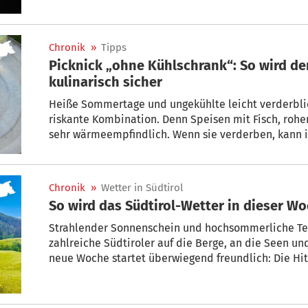
Chronik
»
Tipps
Picknick „ohne Kühlschrank“: So wird d
kulinarisch sicher
Heiße Sommertage und ungekühlte leicht verderbli
riskante Kombination. Denn Speisen mit Fisch, rohen
sehr wärmeempfindlich. Wenn sie verderben, kann 
Beschwerden auslösen. Die Verbraucherzentrale Südt
Sommerpicknick dennoch gelingt.
Chronik
»
Wetter in Südtirol
So wird das Südtirol-Wetter in dieser W
Strahlender Sonnenschein und hochsommerliche 
zahlreiche Südtiroler auf die Berge, an die Seen und in die Freibäder gelockt. Auch die
neue Woche startet überwiegend freundlich: Die Hit
Sommer zeigt sich von seiner angenehmeren Seite.