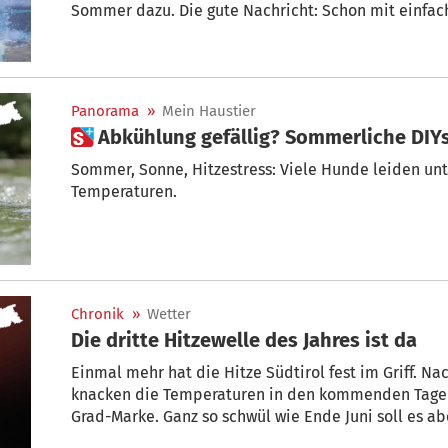
Sommer dazu. Die gute Nachricht: Schon mit einfache
deutlich angenehmer gestalten – von der richtigen 
Hausmittel bis hin zu praktischen Helfern für unter
Panorama
»
Mein Haustier
 Abkühlung gefällig? Sommerliche DIY
Sommer, Sonne, Hitzestress: Viele Hunde leiden u
Temperaturen.
Chronik
»
Wetter
Die dritte Hitzewelle des Jahres ist da
Einmal mehr hat die Hitze Südtirol fest im Griff. N
knacken die Temperaturen in den kommenden Tagen
Grad-Marke. Ganz so schwül wie Ende Juni soll es ab