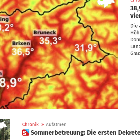
Chro
38,
vie
Die 
Höh
Donn
Land
Gra
Chronik
»
Aufatmen
 Sommerbetreuung: Die ersten Dekrete