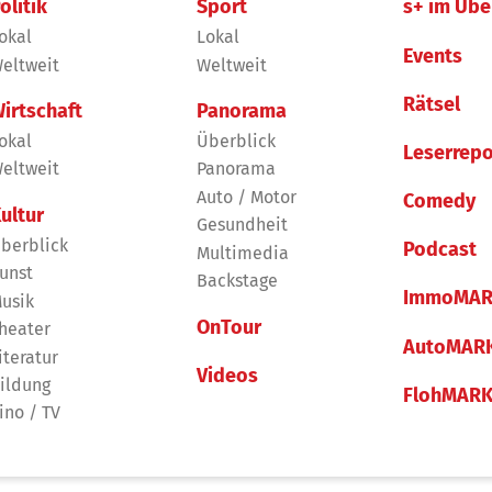
olitik
Sport
s+ im Übe
okal
Lokal
Events
eltweit
Weltweit
Rätsel
irtschaft
Panorama
okal
Überblick
Leserrepo
eltweit
Panorama
Auto / Motor
Comedy
ultur
Gesundheit
berblick
Podcast
Multimedia
unst
Backstage
ImmoMAR
usik
OnTour
heater
AutoMAR
iteratur
Videos
ildung
FlohMAR
ino / TV