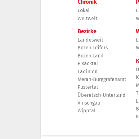
Chronik
P
Lokal
L
Weltweit
W
Bezirke
W
Landesweit
L
Bozen Leifers
W
Bozen Land
K
Eisacktal
Ü
Ladinien
K
Meran-Burggrafenamt
M
Pustertal
T
Überetsch-Unterland
L
Vinschgau
B
Wipptal
K