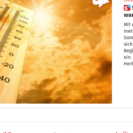
Chro
 Südtirol: So heiß wie heuer
war
Mit 
met
Som
sich
Begi
ein.
Herb