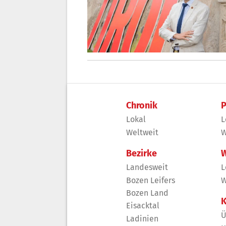
Chronik
P
Lokal
L
Weltweit
W
Bezirke
W
Landesweit
L
Bozen Leifers
W
Bozen Land
K
Eisacktal
Ü
Ladinien