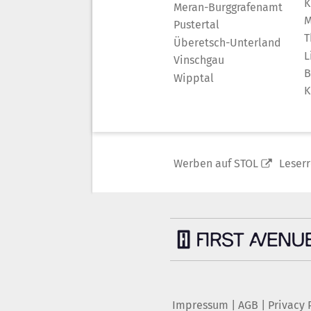
K
Meran-Burggrafenamt
M
Pustertal
T
Überetsch-Unterland
L
Vinschgau
B
Wipptal
K
Werben auf STOL
Leser
Impressum
|
AGB
|
Privacy 