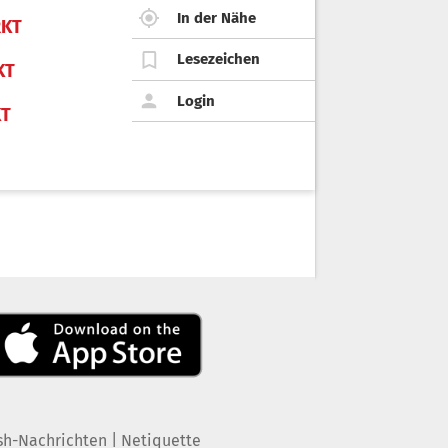
In der Nähe
KT
Lesezeichen
KT
Login
KT
|
sh-Nachrichten
Netiquette