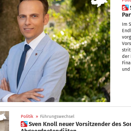
Polit
 Sven Knoll: „Versteckte
Par
abs
Im S
End
vorg
Vors
stri
der
Fina
und 
Politik
»
Führungswechsel
 Sven Knoll neuer Vorsitzender des Sonderausschusses zu
Abgeordnetendiäten