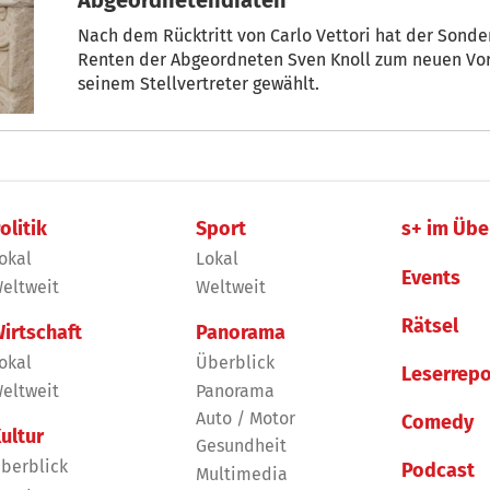
Nach dem Rücktritt von Carlo Vettori hat der Sond
Renten der Abgeordneten Sven Knoll zum neuen Vor
seinem Stellvertreter gewählt.
olitik
Sport
s+ im Übe
okal
Lokal
Events
eltweit
Weltweit
Rätsel
irtschaft
Panorama
okal
Überblick
Leserrepo
eltweit
Panorama
Auto / Motor
Comedy
ultur
Gesundheit
berblick
Podcast
Multimedia