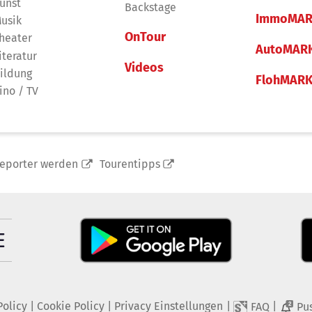
unst
Backstage
ImmoMAR
usik
OnTour
heater
AutoMAR
iteratur
Videos
ildung
FlohMAR
ino / TV
reporter werden
Tourentipps
Policy
|
Cookie Policy
|
Privacy Einstellungen
|
|
FAQ
Pu
2