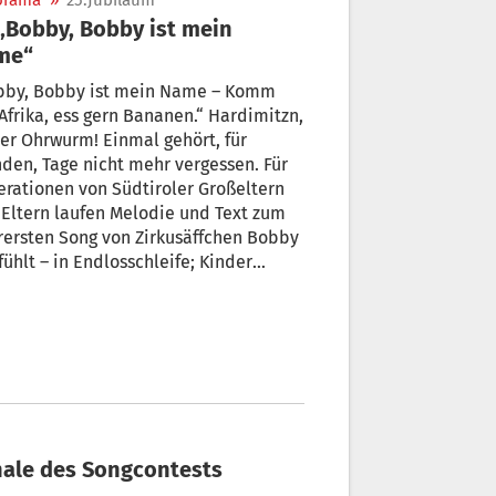
orama
»
25.Jubiläum
me“
by, Bobby ist mein Name – Komm
Afrika, ess gern Bananen.“ Hardimitzn,
er Ohrwurm! Einmal gehört, für
den, Tage nicht mehr vergessen. Für
rationen von Südtiroler Großeltern
Eltern laufen Melodie und Text zum
rersten Song von Zirkusäffchen Bobby
t’s. Heuer feiern Song und
usäffchen Bobby ihren 25. Geburtstag.
Finale des Songcontests