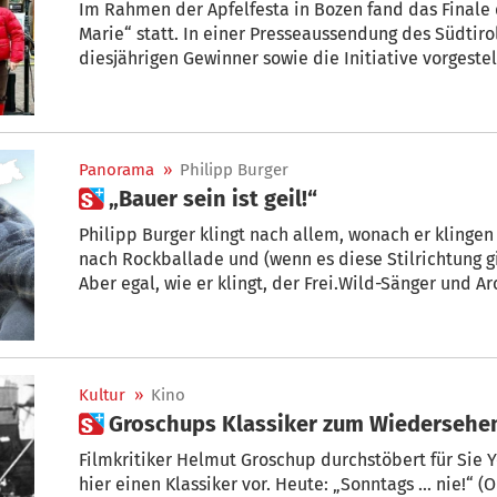
Im Rahmen der Apfelfesta in Bozen fand das Finale d
Marie“ statt. In einer Presseaussendung des Südtir
diesjährigen Gewinner sowie die Initiative vorgestel
Panorama
»
Philipp Burger
 „Bauer sein ist geil!“
Philipp Burger klingt nach allem, wonach er klingen
nach Rockballade und (wenn es diese Stilrichtung g
Aber egal, wie er klingt, der Frei.Wild-Sänger und Archehof-Bauer aus Leidenschaft
ist authentisch und glaubhaft. So auch in seinem neu
(Achtung: allerhöchstes Ohrwurm-Potenzial), zu dem
Kultur
»
Kino
 Groschups Klassiker zum Wiedersehen:
Filmkritiker Helmut Groschup durchstöbert für Sie 
hier einen Klassiker vor. Heute: „Sonntags ... nie!“ (Or