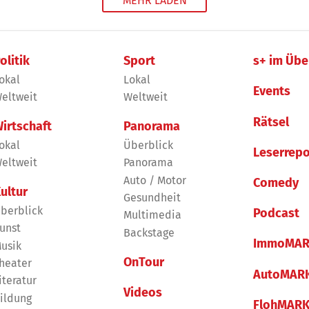
MEHR LADEN
olitik
Sport
s+ im Übe
okal
Lokal
Events
eltweit
Weltweit
Rätsel
irtschaft
Panorama
okal
Überblick
Leserrepo
eltweit
Panorama
Auto / Motor
Comedy
ultur
Gesundheit
berblick
Podcast
Multimedia
unst
Backstage
ImmoMAR
usik
OnTour
heater
AutoMAR
iteratur
Videos
ildung
FlohMAR