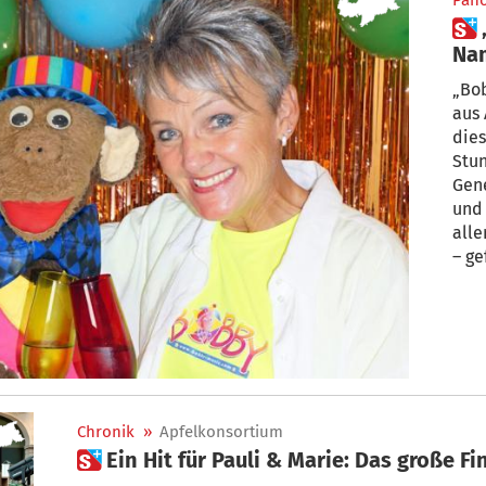
Pan
 „Bobby, Bobby ist mein
Na
„Bob
aus 
dies
Stun
Gene
und 
alle
– gefühlt – in Endlosschleife; Kinder
freu
Zirk
Chronik
»
Apfelkonsortium
 Ein Hit für Pauli & Marie: Das große 