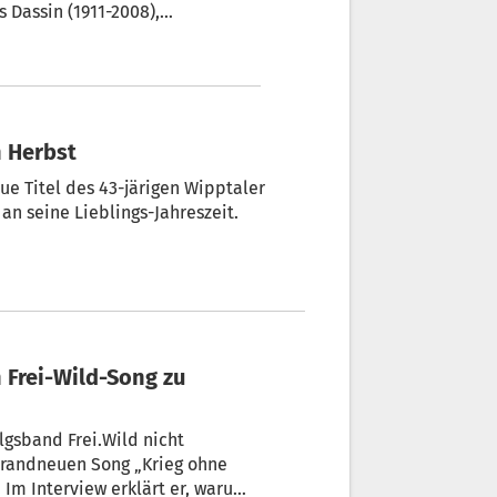
n Herbst
ue Titel des 43-järigen Wipptaler
 an seine Lieblings-Jahreszeit.
lgsband Frei.Wild nicht
 brandneuen Song „Krieg ohne
um