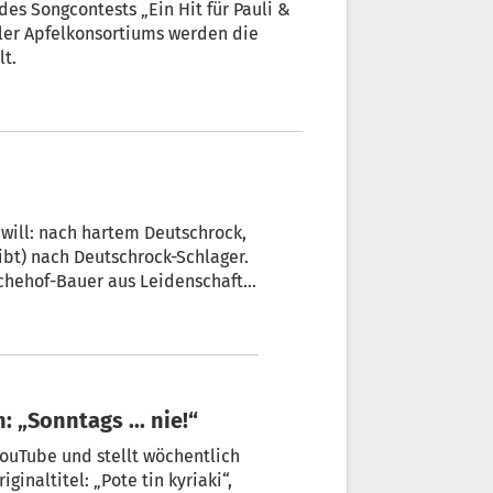
es Songcontests „Ein Hit für Pauli &
oler Apfelkonsortiums werden die
lt.
 will: nach hartem Deutschrock,
ibt) nach Deutschrock-Schlager.
en Song „Bauer sein ist geil!“
 nun sein Video erschienen ist.
 „Sonntags ... nie!“
YouTube und stellt wöchentlich
iginaltitel: „Pote tin kyriaki“,