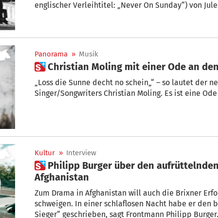
englischer Verleihtitel: „Never On Sunday“) von Jules Dassin (1911-2008),
Griechenland 1961. + von Helmut Groschup
Panorama
»
Musik
 Christian Moling mit einer Ode an de
„Loss die Sunne decht no schein„“ – so lautet der ne
Singer/Songwriters Christian Moling. Es ist eine Ode
Kultur
»
Interview
 Philipp Burger über den aufrüttelnden Frei-Wild-Song zu
Afghanistan
Zum Drama in Afghanistan will auch die Brixner Erfo
schweigen. In einer schlaflosen Nacht habe er den
Sieger“ geschrieben, sagt Frontmann Philipp Burger. Im Interview erklärt er, war