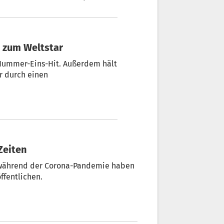
woher die extremen Bilder
stammen und was „Unangst“ vor Ärger für ihn bedeutet. + Von Sieglinde Höller
n zum Weltstar
m Nummer-Eins-Hit. Außerdem hält
r durch einen
Zeiten
n während der Corona-Pandemie haben
ffentlichen.