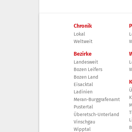
Chronik
P
Lokal
L
Weltweit
W
Bezirke
W
Landesweit
L
Bozen Leifers
W
Bozen Land
K
Eisacktal
Ü
Ladinien
K
Meran-Burggrafenamt
M
Pustertal
T
Überetsch-Unterland
L
Vinschgau
B
Wipptal