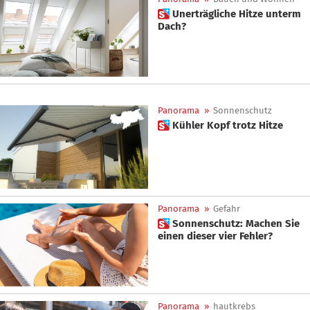
 Unerträgliche Hitze unterm
Dach?
Panorama
»
Sonnenschutz
 Kühler Kopf trotz Hitze
Panorama
»
Gefahr
 Sonnenschutz: Machen Sie
einen dieser vier Fehler?
Panorama
»
hautkrebs