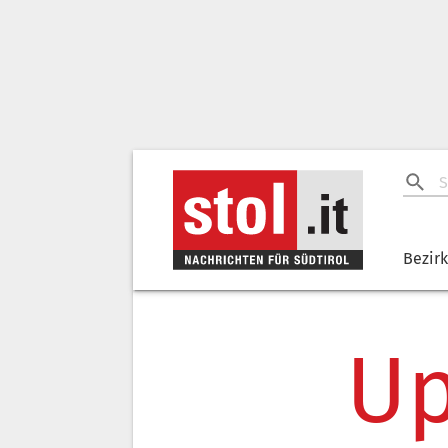
Bezir
Up