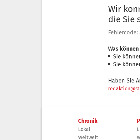
Wir konn
die Sie
Fehlercode:
Was können 
Sie könne
Sie könne
Haben Sie A
redaktion@sto
Chronik
P
Lokal
L
Weltweit
W