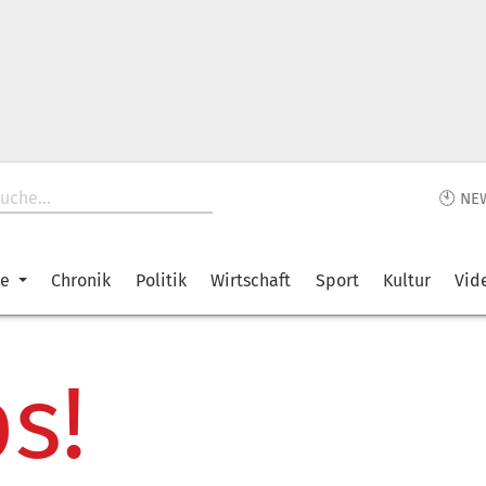
🕙 NE
ke
Chronik
Politik
Wirtschaft
Sport
Kultur
Vid
s!