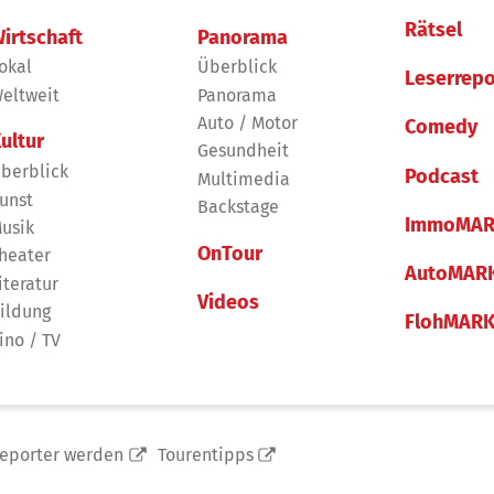
Rätsel
irtschaft
Panorama
okal
Überblick
Leserrepo
eltweit
Panorama
Auto / Motor
Comedy
ultur
Gesundheit
berblick
Podcast
Multimedia
unst
Backstage
ImmoMAR
usik
OnTour
heater
AutoMAR
iteratur
Videos
ildung
FlohMAR
ino / TV
reporter werden
Tourentipps