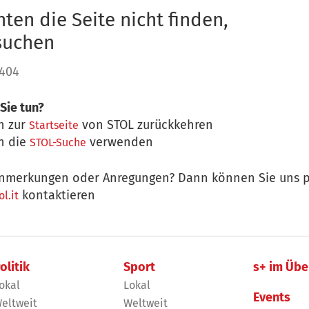
ten die Seite nicht finden,
 suchen
 404
Sie tun?
n zur
von STOL zurückkehren
Startseite
n die
verwenden
STOL-Suche
nmerkungen oder Anregungen? Dann können Sie uns p
kontaktieren
l.it
olitik
Sport
s+ im Übe
okal
Lokal
Events
eltweit
Weltweit