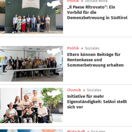
Politik
»
Soziale Mitte
„Il Paese Ritrovato“: Ein
Vorbild für die
Demenzbetreuung in Südtirol
Politik
»
Soziales
Eltern können Beiträge für
Rentenkasse und
Sommerbetreuung erhalten
Chronik
»
Soziales
Initiative für mehr
Eigenständigkeit: SelAví stellt
sich vor
Wirtschaft
»
Soziales