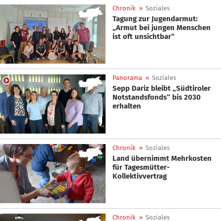
Chronik
»
Soziales
Tagung zur Jugendarmut:
„Armut bei jungen Menschen
ist oft unsichtbar“
Panorama
»
Soziales
Sepp Dariz bleibt „Südtiroler
Notstandsfonds“ bis 2030
erhalten
Chronik
»
Soziales
Land übernimmt Mehrkosten
für Tagesmütter-
Kollektivvertrag
Chronik
»
Soziales