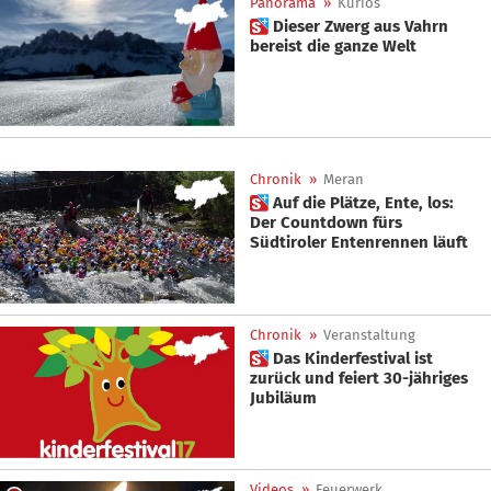
Panorama
»
Kurios
 Dieser Zwerg aus Vahrn
bereist die ganze Welt
Chronik
»
Meran
 Auf die Plätze, Ente, los:
Der Countdown fürs
Südtiroler Entenrennen läuft
Chronik
»
Veranstaltung
 Das Kinderfestival ist
zurück und feiert 30-jähriges
Jubiläum
Videos
»
Feuerwerk