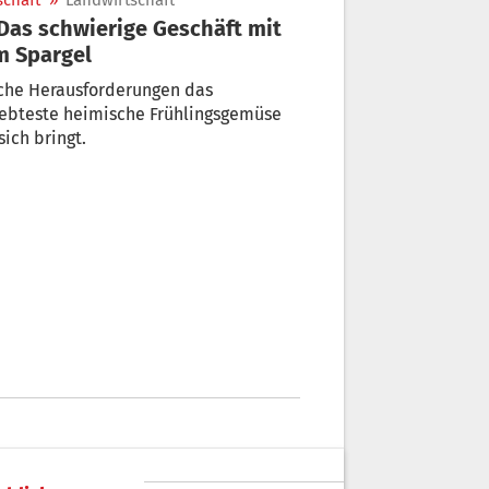
schaft
»
Landwirtschaft
m Spargel
che Herausforderungen das
iebteste heimische Frühlingsgemüse
sich bringt.