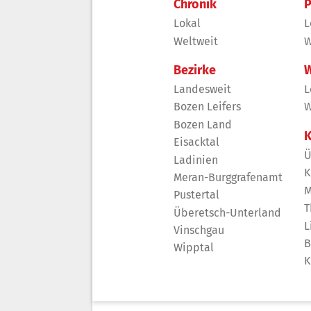
Chronik
P
Lokal
L
Weltweit
W
Bezirke
W
Landesweit
L
Bozen Leifers
W
Bozen Land
K
Eisacktal
Ü
Ladinien
K
Meran-Burggrafenamt
M
Pustertal
T
Überetsch-Unterland
L
Vinschgau
B
Wipptal
K