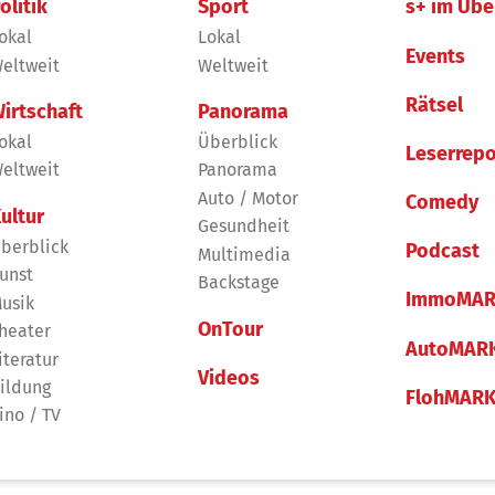
olitik
Sport
s+ im Übe
okal
Lokal
Events
eltweit
Weltweit
Rätsel
irtschaft
Panorama
okal
Überblick
Leserrepo
eltweit
Panorama
Auto / Motor
Comedy
ultur
Gesundheit
berblick
Podcast
Multimedia
unst
Backstage
ImmoMAR
usik
OnTour
heater
AutoMAR
iteratur
Videos
ildung
FlohMAR
ino / TV