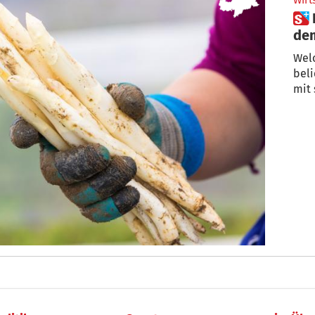
Wirt
 Das schwierige Geschäft mit
de
Wel
bel
mit 