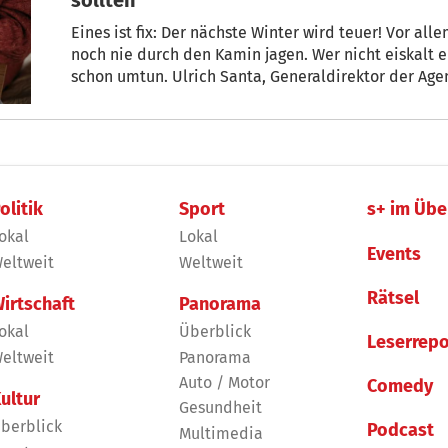
Eines ist fix: Der nächste Winter wird teuer! Vor all
noch nie durch den Kamin jagen. Wer nicht eiskalt er
schon umtun. Ulrich Santa, Generaldirektor der Agentur KlimaHaus, verrät, was
Hausbesitzer und Mieter sofort machen können und welche Investitionen – von Dämmung
über Fotovoltaik bis Wärmepumpe – sich scho
olitik
Sport
s+ im Übe
okal
Lokal
Events
eltweit
Weltweit
Rätsel
irtschaft
Panorama
okal
Überblick
Leserrepo
eltweit
Panorama
Auto / Motor
Comedy
ultur
Gesundheit
berblick
Podcast
Multimedia