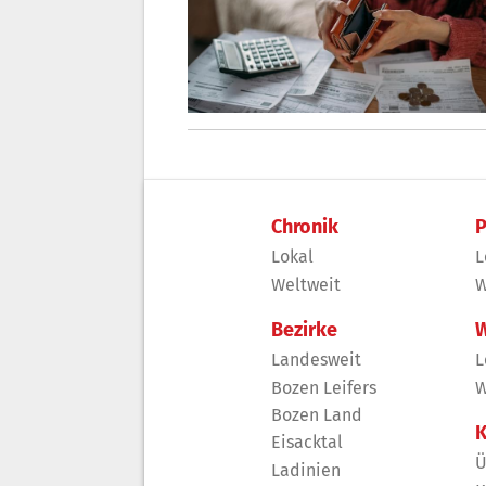
Chronik
P
Lokal
L
Weltweit
W
Bezirke
W
Landesweit
L
Bozen Leifers
W
Bozen Land
K
Eisacktal
Ü
Ladinien