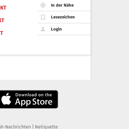
In der Nähe
KT
Lesezeichen
KT
Login
KT
|
sh-Nachrichten
Netiquette