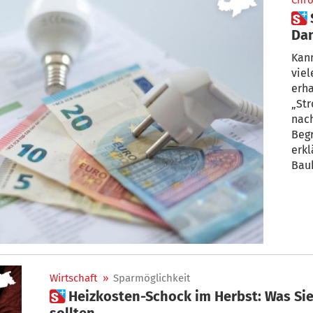
Chro
 Sie wollen günstigeren Strom?
Dann 
Det
Kann
viel
erhal
„Str
nach
Begr
erkl
Bauh
Boze
die 
ein
Wirtschaft
»
Sparmöglichkeit
 Heizkosten-Schock im Herbst: Was Sie schon jetzt dagegen tun
sollten