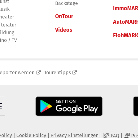
unst
Backstage
ImmoMAR
usik
OnTour
heater
AutoMAR
iteratur
Videos
ildung
FlohMAR
ino / TV
reporter werden
Tourentipps
Policy
|
Cookie Policy
|
Privacy Einstellungen
|
|
FAQ
Pu
2