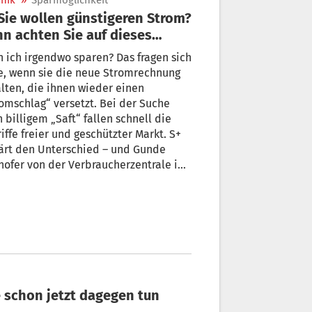
nik
»
Sparmöglichkeit
achten Sie auf dieses
ail im Tarif
 ich irgendwo sparen? Das fragen sich
e, wenn sie die neue Stromrechnung
ten, die ihnen wieder einen
omschlag“ versetzt. Bei der Suche
 billigem „Saft“ fallen schnell die
iffe freier und geschützter Markt. S+
ärt den Unterschied – und Gunde
ofer von der Verbraucherzentrale in
n sagt, auf welchem „Markt-Platz“ Sie
Energie tatsächlich günstiger
kaufen können.