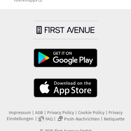
Tourentipps
Impressum
|
AGB
|
Privacy Policy
|
Cookie Policy
|
Privacy
Einstellungen
|
|
|
FAQ
Push-Nachrichten
Netiquette
2
©
2026
First Avenue GmbH