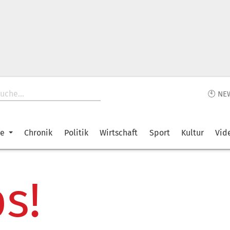
🕙 NE
ke
Chronik
Politik
Wirtschaft
Sport
Kultur
Vid
s!