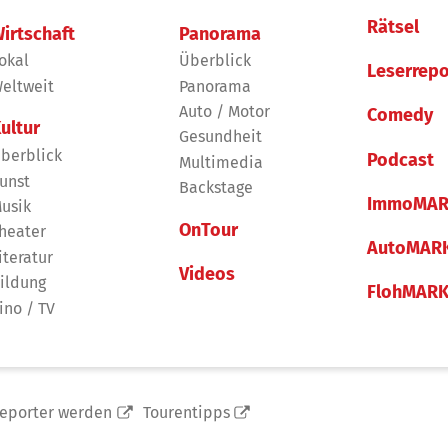
Rätsel
irtschaft
Panorama
okal
Überblick
Leserrepo
eltweit
Panorama
Auto / Motor
Comedy
ultur
Gesundheit
berblick
Podcast
Multimedia
unst
Backstage
ImmoMAR
usik
OnTour
heater
AutoMAR
iteratur
Videos
ildung
FlohMAR
ino / TV
reporter werden
Tourentipps