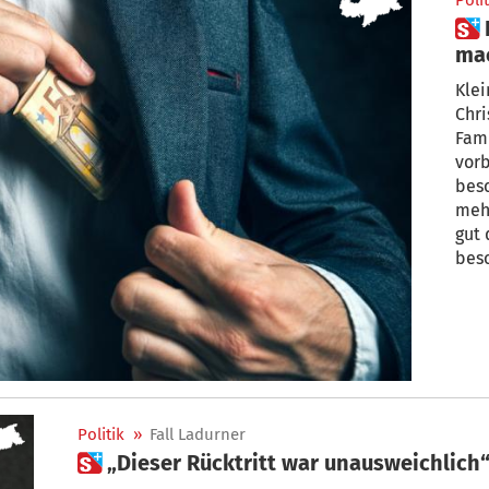
Polit
 Dieses Weihnachtsgeschenk
mac
in
Klei
Chris
Fami
vorb
beschert ein kar
mehr
gut 
bes
dürf
Politik
»
Fall Ladurner
 „Dieser Rücktritt war unausweichlich