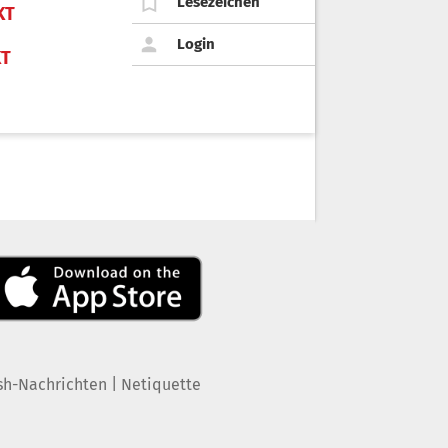
Lesezeichen
KT
Login
KT
|
sh-Nachrichten
Netiquette