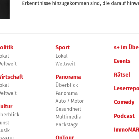
Erkenntnisse hinzugekommen sind, die darauf hinwei
die bisher bekannten 4 Fahrten nicht korrekt abge
olitik
Sport
s+ im Übe
okal
Lokal
Events
eltweit
Weltweit
Rätsel
irtschaft
Panorama
okal
Überblick
Leserrepo
eltweit
Panorama
Auto / Motor
Comedy
ultur
Gesundheit
berblick
Podcast
Multimedia
unst
Backstage
ImmoMAR
usik
OnTour
heater