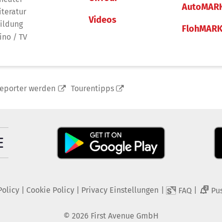
AutoMAR
iteratur
Videos
ildung
FlohMAR
ino / TV
reporter werden
Tourentipps
Policy
|
Cookie Policy
|
Privacy Einstellungen
|
|
FAQ
Pu
2
©
2026
First Avenue GmbH