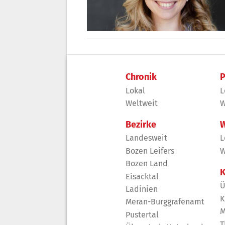
Chronik
P
Lokal
L
Weltweit
W
Bezirke
W
Landesweit
L
Bozen Leifers
W
Bozen Land
K
Eisacktal
Ü
Ladinien
K
Meran-Burggrafenamt
M
Pustertal
T