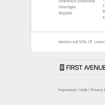
Überetsch-Unterland
L
Vinschgau
B
Wipptal
K
Werben auf STOL
Leser
Impressum
|
AGB
|
Privacy 