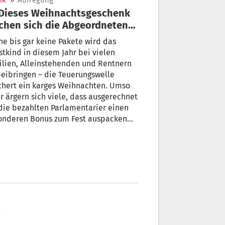
ik
»
Aufregung
hen sich die Abgeordneten
 Rom
ne bis gar keine Pakete wird das
tkind in diesem Jahr bei vielen
lien, Alleinstehenden und Rentnern
eibringen – die Teuerungswelle
ges Weihnachten. Umso
 ärgern sich viele, dass ausgerechnet
die bezahlten Parlamentarier einen
onderen Bonus zum Fest auspacken
en.
“