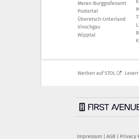
K
Meran-Burggrafenamt
M
Pustertal
T
Überetsch-Unterland
L
Vinschgau
B
Wipptal
K
Werben auf STOL
Leser
Impressum
|
AGB
|
Privacy 