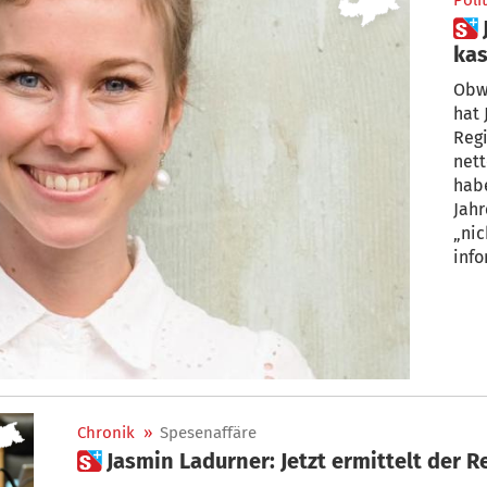
Polit
 Jasmin Ladurner: Doppelt
Obw
hat Jas
Regi
netto abk
habe v
Jah
„nic
informi
Ladu
Regi
Chronik
»
Spesenaffäre
 Jasmin Ladurner: Jetzt ermittelt der