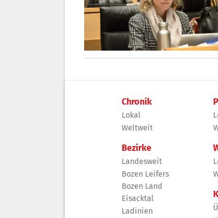
Chronik
P
Lokal
L
Weltweit
W
Bezirke
W
Landesweit
L
Bozen Leifers
W
Bozen Land
K
Eisacktal
Ü
Ladinien