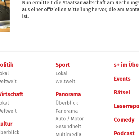
Nun ermittelt die Staatsanwaltschaft am Rechnungs
aus einer offiziellen Mitteilung hervor, die am Mon
ist.
olitik
Sport
s+ im Übe
okal
Lokal
Events
eltweit
Weltweit
Rätsel
irtschaft
Panorama
okal
Überblick
Leserrepo
eltweit
Panorama
Auto / Motor
Comedy
ultur
Gesundheit
berblick
Podcast
Multimedia