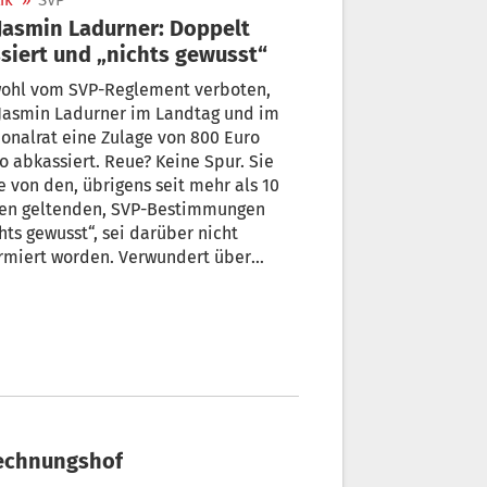
ik
»
SVP
kassiert und „nichts gewusst“
ohl vom SVP-Reglement verboten,
min Ladurner im Landtag und im
onalrat eine Zulage von 800 Euro
assiert. Reue? Keine Spur. Sie
on den, übrigens seit mehr als 10
ren geltenden, SVP-Bestimmungen
hts gewusst“, sei darüber nicht
ert worden. Verwundert über
rners „Gedächtnislücken“ zeigt sich
onalratspräsident Sepp Noggler: „Ich
habe sie des Öfteren darauf hingewiesen.“
 Rechnungshof