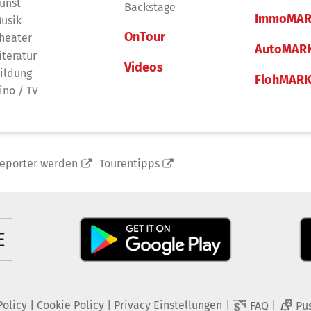
unst
Backstage
ImmoMAR
usik
OnTour
heater
AutoMAR
iteratur
Videos
ildung
FlohMAR
ino / TV
reporter werden
Tourentipps
Policy
|
Cookie Policy
|
Privacy Einstellungen
|
|
FAQ
Pu
2