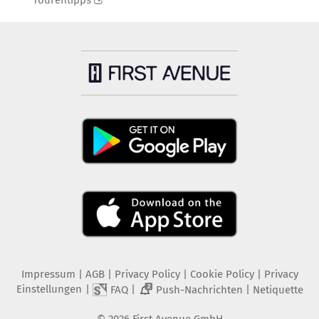
Tourentipps
Impressum
|
AGB
|
Privacy Policy
|
Cookie Policy
|
Privacy
Einstellungen
|
|
|
FAQ
Push-Nachrichten
Netiquette
2
©
2026
First Avenue GmbH