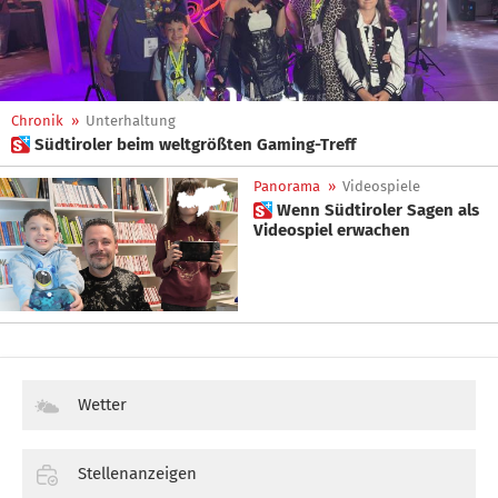
Chronik
»
Unterhaltung
 Südtiroler beim weltgrößten Gaming-Treff
Panorama
»
Videospiele
 Wenn Südtiroler Sagen als
Videospiel erwachen
Wetter
Stellenanzeigen