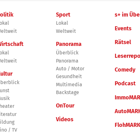
olitik
Sport
s+ im Übe
okal
Lokal
Events
eltweit
Weltweit
Rätsel
irtschaft
Panorama
okal
Überblick
Leserrepo
eltweit
Panorama
Auto / Motor
Comedy
ultur
Gesundheit
berblick
Podcast
Multimedia
unst
Backstage
ImmoMAR
usik
OnTour
heater
AutoMAR
iteratur
Videos
ildung
FlohMAR
ino / TV