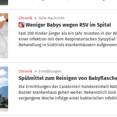
Chronik
»
Gute Nachricht
 Weniger Babys wegen RSV im Spital
Fast 200 Kinder jünger als ein Jahr mussten in der Wintersaison 202
einer Infektion mit dem Respiratorischen Synzytial-
Behandlung in Südtirols Krankenhäusern aufgenommen werden. Das hat sich aber
seit November 2024 geändert. Die Zahlen sinken.
Chronik
»
Ermittlungen
Spülmittel zum Reinigen von Babyflasch
Die Ermittlungen der Carabinieri-Sondereinheit NA
Bozner Krankenhaus gehen weiter. Bekanntlich sin
vergangene Woche infolge einer bakteriellen Infektion gestorben. Wie bekannt w
wurde der Erreger in Dispensern eines Spülmittels nachgewiesen. Dieses soll zum
Reinigen von Saugern und Fläschchen verwendet wo
winzigen Leichname wird indes in de