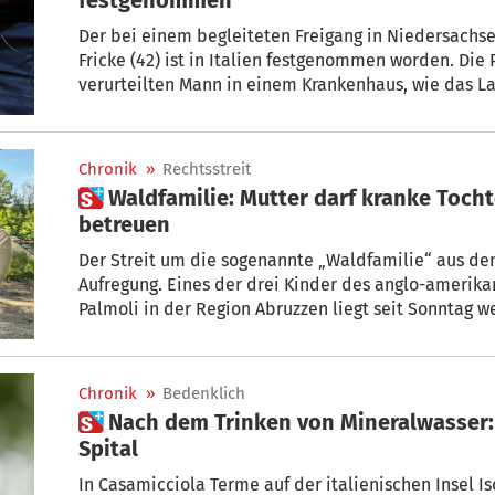
Der bei einem begleiteten Freigang in Niedersach
Fricke (42) ist in Italien festgenommen worden. Die 
verurteilten Mann in einem Krankenhaus, wie das 
mitteilte.
Chronik
»
Rechtsstreit
 Waldfamilie: Mutter darf kranke Tochter im Spital nicht
betreuen
Der Streit um die sogenannte „Waldfamilie“ aus den
Aufregung. Eines der drei Kinder des anglo-amerika
Palmoli in der Region Abruzzen liegt seit Sonntag 
Krankenhaus. Die Eltern hätten erst am Folgetag v
erfahren.
Chronik
»
Bedenklich
 Nach dem Trinken von Mineralwasser: Jugendliche auf Ischia im
Spital
In Casamicciola Terme auf der italienischen Insel I