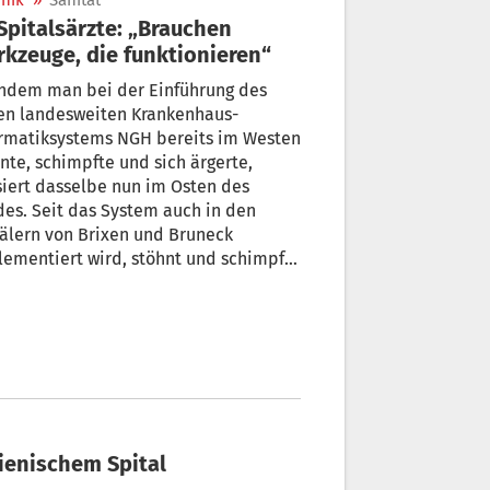
nik
»
Sanität
Werkzeuge, die funktionieren“
hdem man bei der Einführung des
en landesweiten Krankenhaus-
ormatiksystems NGH bereits im Westen
nte, schimpfte und sich ärgerte,
iert dasselbe nun im Osten des
es. Seit das System auch in den
älern von Brixen und Bruneck
ementiert wird, stöhnt und schimpft
un auch dort. In einem offenen
f, für den gerade die Unterschriften
mmelt werden, heißt es: „Das ist kein
schritt.“
lienischem Spital