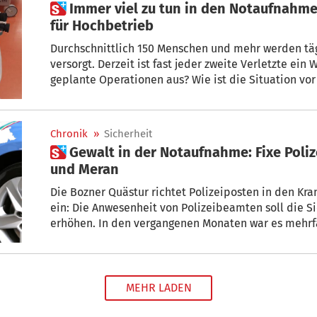
 Immer viel zu tun in den Notaufnahmen: Skihaxen und Co. sorgen
für Hochbetrieb
Durchschnittlich 150 Menschen und mehr werden tä
versorgt. Derzeit ist fast jeder zweite Verletzte ein 
geplante Operationen aus? Wie ist die Situation vor Ort? Ein Lokalaugenschein in der
Notaufnahme des Brixner Krankenhauses.
Chronik
»
Sicherheit
 Gewalt in der Notaufnahme: Fixe Polizei in den Spitälern von Bozen
und Meran
Die Bozner Quästur richtet Polizeiposten in den K
ein: Die Anwesenheit von Polizeibeamten soll die S
erhöhen. In den vergangenen Monaten war es mehr
besonders in den Notaufnahmen.
MEHR LADEN