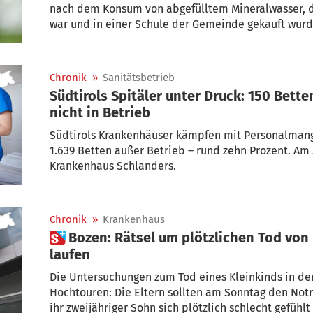
nach dem Konsum von abgefülltem Mineralwasser, 
war und in einer Schule der Gemeinde gekauft wurde
Beschwerden entwickelt.
Chronik
»
Sanitätsbetrieb
Südtirols Spitäler unter Druck: 150 Bet
nicht in Betrieb
Südtirols Krankenhäuser kämpfen mit Personalmange
1.639 Betten außer Betrieb – rund zehn Prozent. Am 
Krankenhaus Schlanders.
Chronik
»
Krankenhaus
 Bozen: Rätsel um plötzlichen Tod von Kleinkind – Ermittlungen
laufen
Die Untersuchungen zum Tod eines Kleinkinds in der
Hochtouren: Die Eltern sollten am Sonntag den Not
ihr zweijähriger Sohn sich plötzlich schlecht gefühlt