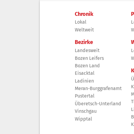
Chronik
P
Lokal
L
Weltweit
W
Bezirke
W
Landesweit
L
Bozen Leifers
W
Bozen Land
K
Eisacktal
Ü
Ladinien
K
Meran-Burggrafenamt
M
Pustertal
T
Überetsch-Unterland
L
Vinschgau
B
Wipptal
K