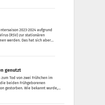
3-2024 aufgrund
Virus (RSV) zur stationären
en genutzt
S zum Tod von zwei Frühchen im
d die beiden Frühgeborenen
urde,
rden sein. Die Autopsie der beiden
n kommenden Tagen erfolgen.