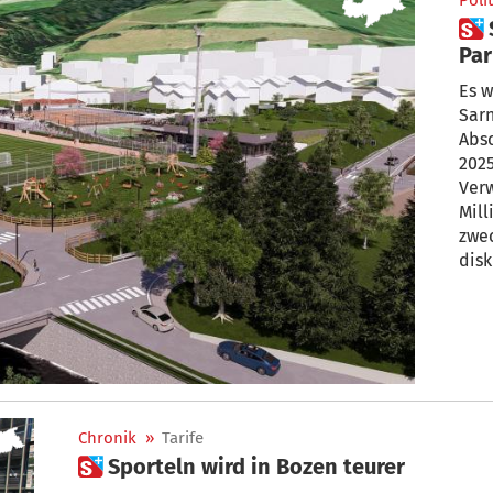
Polit
 Sarnthein bekommt eine
Par
Sp
Es w
Sarn
Abschlu
2025 
Ver
Mill
zwe
disk
für 
am E
Parkgarag
neue
Chronik
»
Tarife
 Sporteln wird in Bozen teurer