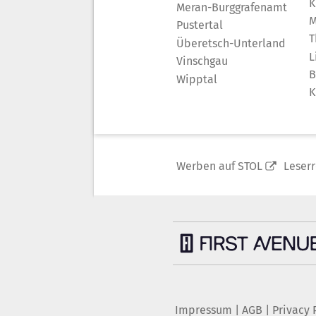
K
Meran-Burggrafenamt
M
Pustertal
T
Überetsch-Unterland
L
Vinschgau
B
Wipptal
K
Werben auf STOL
Leser
Impressum
|
AGB
|
Privacy 