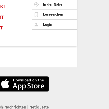
In der Nähe
KT
Lesezeichen
KT
Login
KT
|
sh-Nachrichten
Netiquette