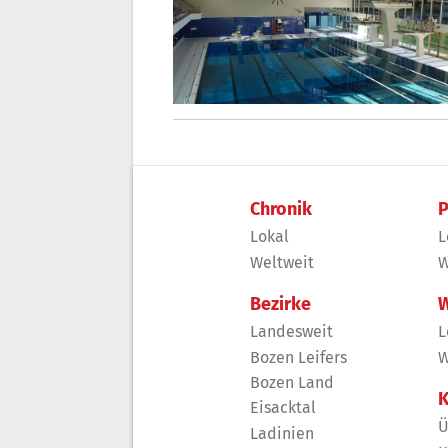
Chronik
P
Lokal
L
Weltweit
W
Bezirke
W
Landesweit
L
Bozen Leifers
W
Bozen Land
K
Eisacktal
Ü
Ladinien