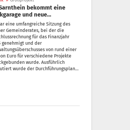
ik
»
Großprojekt
kgarage und neue
ortanlagen
ar eine umfangreiche Sitzung des
er Gemeinderates, bei der die
ssrechnung für das Finanzjahr
genehmigt und der
waltungsüberschusses von rund einer
ion Euro für verschiedene Projekte
ckgebunden wurde. Ausführlich
utiert wurde der Durchführungsplan
die Zone für öffentliche Einrichtungen
ingang von Sarnthein mit geplanter
e und Sportanlagen. Auch ein
s Geschäft ist vorgesehen.