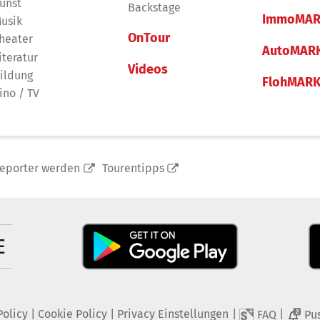
unst
Backstage
ImmoMAR
usik
OnTour
heater
AutoMAR
iteratur
Videos
ildung
FlohMAR
ino / TV
reporter werden
Tourentipps
Policy
|
Cookie Policy
|
Privacy Einstellungen
|
|
FAQ
Pu
2