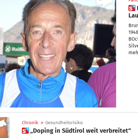
Pan
 Bruno, das Brunecker
La
Brun
1948, 
BOcl
Silv
mehr
Chronik
»
Gesundheitsrisiko
 „Doping in Südtirol weit verbreitet“