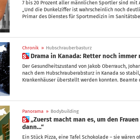
7 bis 20 Prozent aller männlichen Sportler sind mit Anabolika in Kontakt gekommen.
„Und die Dunkelziffer ist wahrscheinlich noch deutli
Primar des Dienstes für Sportmedizin im Sanitätsbe
Chronik
»
Hubschrauberbasturz
 Drama in Kanada: Retter noch immer
Der Gesundheitszustand von Jakob Oberrauch, Johan
nach dem Hubschrauberabsturz in Kanada so stabil,
Krankenhäuser überstellt werden konnten. Beamte
haben unterdessen mit den Ermittlungen dazu beg
Heliskiing-Hubschrauber mit den 5 Südtirolern an 
konnte.
Panorama
»
Bodybuilding
 „Zuerst macht man es, um den Frauen zu gefallen - doch
dann...“
Ein Stück Pizza, eine Tafel Schokolade – sie wären 