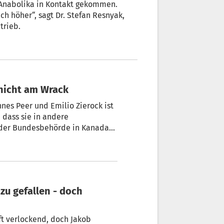
ch höher“, sagt Dr. Stefan Resnyak,
trieb.
 nicht am Wrack
nes Peer und Emilio Zierock ist
 dass sie in andere
 der Bundesbehörde in Kanada
onnen, warum der kanadische
Bord am Montag abstürzen
oft verlockend, doch Jakob