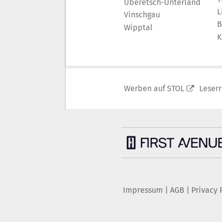
Überetsch-Unterland
L
Vinschgau
B
Wipptal
K
Werben auf STOL
Leser
Impressum
|
AGB
|
Privacy 