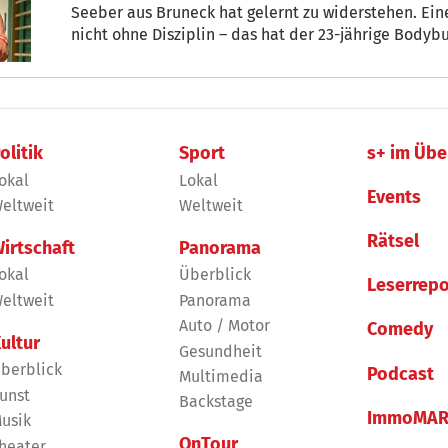
Seeber aus Bruneck hat gelernt zu widerstehen. Ein
nicht ohne Disziplin – das hat der 23-jährige Bodybu
Hofer
olitik
Sport
s+ im Übe
okal
Lokal
Events
eltweit
Weltweit
Rätsel
irtschaft
Panorama
okal
Überblick
Leserrepo
eltweit
Panorama
Auto / Motor
Comedy
ultur
Gesundheit
berblick
Podcast
Multimedia
unst
Backstage
ImmoMAR
usik
OnTour
heater