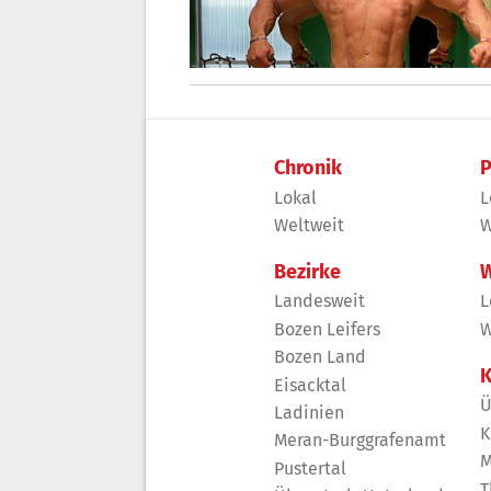
Chronik
P
Lokal
L
Weltweit
W
Bezirke
W
Landesweit
L
Bozen Leifers
W
Bozen Land
K
Eisacktal
Ü
Ladinien
K
Meran-Burggrafenamt
M
Pustertal
T