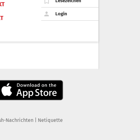
Lesezeichen
KT
Login
KT
|
sh-Nachrichten
Netiquette