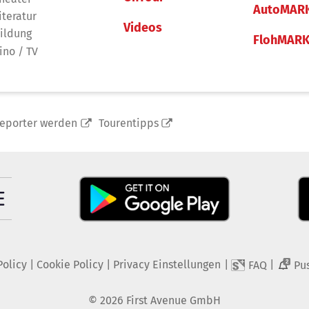
AutoMAR
iteratur
Videos
ildung
FlohMAR
ino / TV
reporter werden
Tourentipps
Policy
|
Cookie Policy
|
Privacy Einstellungen
|
|
FAQ
Pu
2
©
2026
First Avenue GmbH