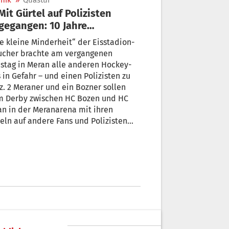
nik
»
Quästur
gegangen: 10 Jahre
dionverbot für jungen Bozner
e kleine Minderheit“ der Eisstadion-
ucher brachte am vergangenen
stag in Meran alle anderen Hockey-
 in Gefahr – und einen Polizisten zu
z. 2 Meraner und ein Bozner sollen
m Derby zwischen HC Bozen und HC
na mit ihren
eln auf andere Fans und Polizisten
egangen sein. Der Quästor hat allen 3
alierern ein strenges Stadionverbot
rlegt.