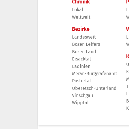
Chronik
P
Lokal
L
Weltweit
W
Bezirke
W
Landesweit
L
Bozen Leifers
W
Bozen Land
K
Eisacktal
Ü
Ladinien
K
Meran-Burggrafenamt
M
Pustertal
T
Überetsch-Unterland
L
Vinschgau
B
Wipptal
K