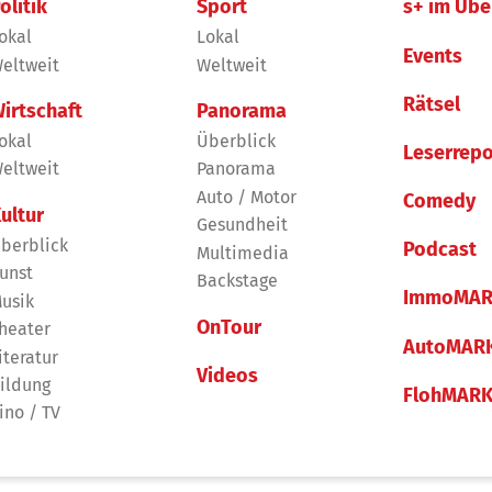
olitik
Sport
s+ im Übe
okal
Lokal
Events
eltweit
Weltweit
Rätsel
irtschaft
Panorama
okal
Überblick
Leserrepo
eltweit
Panorama
Auto / Motor
Comedy
ultur
Gesundheit
berblick
Podcast
Multimedia
unst
Backstage
ImmoMAR
usik
OnTour
heater
AutoMAR
iteratur
Videos
ildung
FlohMAR
ino / TV