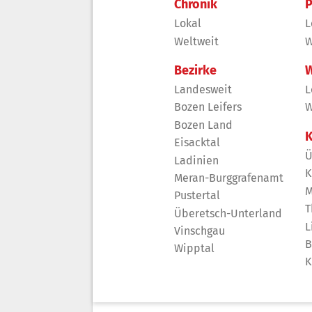
Chronik
P
Lokal
L
Weltweit
W
Bezirke
W
Landesweit
L
Bozen Leifers
W
Bozen Land
K
Eisacktal
Ü
Ladinien
K
Meran-Burggrafenamt
M
Pustertal
T
Überetsch-Unterland
L
Vinschgau
B
Wipptal
K