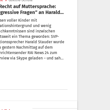
ik
»
Goethe-Schule
gressive Fragen“ an Harald
Stauder in der RAI
sen voller Kinder mit
ationshintergrund und wenig
chkenntnissen sind inzwischen
tsweit ein Thema geworden: SVP-
tionssprecher Harald Stauder wurde
u gestern Nachmittag auf dem
hrichtensender RAI News 24 zum
view via Skype geladen – und sah
 „mit aggressiven Fragen“
rontiert.