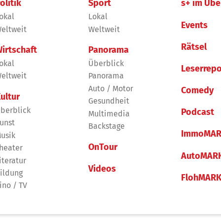
olitik
Sport
s+ im Übe
okal
Lokal
Events
eltweit
Weltweit
Rätsel
irtschaft
Panorama
okal
Überblick
Leserrepo
eltweit
Panorama
Auto / Motor
Comedy
ultur
Gesundheit
berblick
Podcast
Multimedia
unst
Backstage
ImmoMAR
usik
OnTour
heater
AutoMAR
iteratur
Videos
ildung
FlohMAR
ino / TV