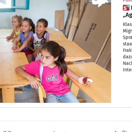
Polit
 Recht auf Muttersprache:
„Ag
Klas
Migr
Spra
staa
Frak
daz
Nac
Inter
sich
konf