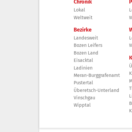
Chronik
P
Lokal
L
Weltweit
W
Bezirke
W
Landesweit
L
Bozen Leifers
W
Bozen Land
K
Eisacktal
Ü
Ladinien
K
Meran-Burggrafenamt
M
Pustertal
T
Überetsch-Unterland
L
Vinschgau
B
Wipptal
K