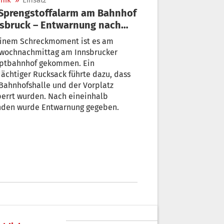
nik
»
Einsatz
sbruck – Entwarnung nach
einhalb Stunden
einem Schreckmoment ist es am
twochnachmittag am Innsbrucker
ptbahnhof gekommen. Ein
ächtiger Rucksack führte dazu, dass
Bahnhofshalle und der Vorplatz
errt wurden. Nach eineinhalb
nden wurde Entwarnung gegeben.