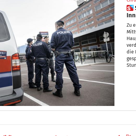
Chro
 Sprengstoffalarm am Bahnhof
Inn
ein
Zu 
Mit
Hau
verd
die 
gesp
Stu