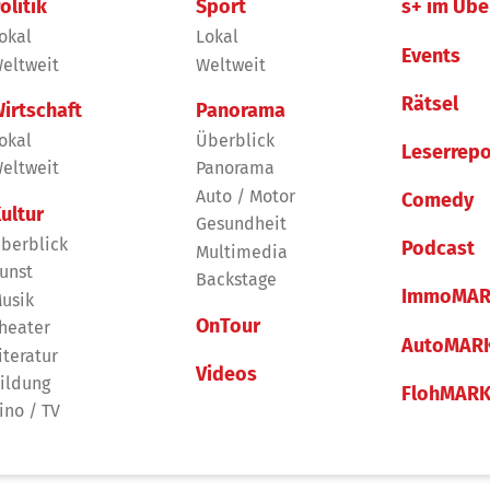
olitik
Sport
s+ im Übe
okal
Lokal
Events
eltweit
Weltweit
Rätsel
irtschaft
Panorama
okal
Überblick
Leserrepo
eltweit
Panorama
Auto / Motor
Comedy
ultur
Gesundheit
berblick
Podcast
Multimedia
unst
Backstage
ImmoMAR
usik
OnTour
heater
AutoMAR
iteratur
Videos
ildung
FlohMAR
ino / TV