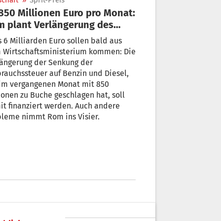
schaft
»
Sprit-Preis
 plant Verlängerung des
k-Rabatts
s 6 Milliarden Euro sollen bald aus
 Wirtschaftsministerium kommen: Die
längerung der Senkung der
rauchssteuer auf Benzin und Diesel,
 im vergangenen Monat mit 850
ionen zu Buche geschlagen hat, soll
t finanziert werden. Auch andere
bleme nimmt Rom ins Visier.