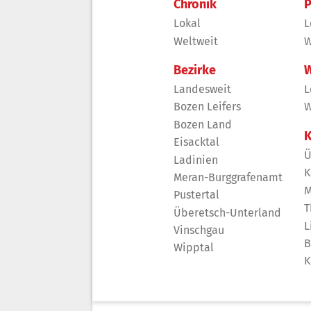
Chronik
P
Lokal
L
Weltweit
W
Bezirke
W
Landesweit
L
Bozen Leifers
W
Bozen Land
K
Eisacktal
Ü
Ladinien
K
Meran-Burggrafenamt
M
Pustertal
T
Überetsch-Unterland
L
Vinschgau
B
Wipptal
K