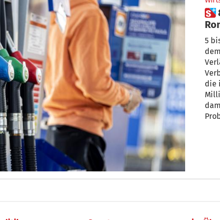
Wirt
 850 Millionen Euro pro Monat:
Rom
Tan
5 bi
dem
Ver
Verb
die
Mill
dami
Pro