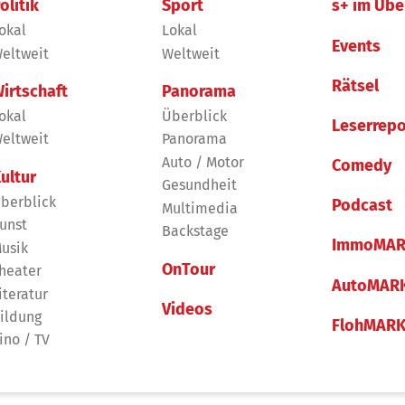
olitik
Sport
s+ im Übe
okal
Lokal
Events
eltweit
Weltweit
Rätsel
irtschaft
Panorama
okal
Überblick
Leserrepo
eltweit
Panorama
Auto / Motor
Comedy
ultur
Gesundheit
berblick
Podcast
Multimedia
unst
Backstage
ImmoMAR
usik
OnTour
heater
AutoMAR
iteratur
Videos
ildung
FlohMAR
ino / TV