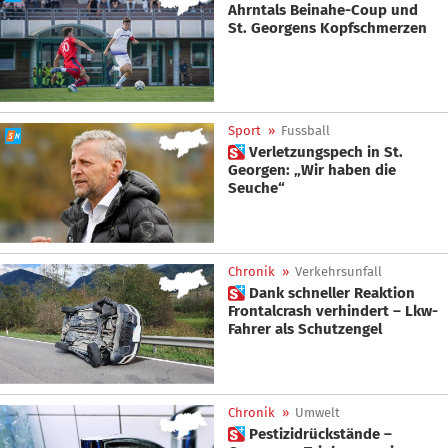
Ahrntals Beinahe-Coup und
St. Georgens Kopfschmerzen
Sport
»
Fussball
 Verletzungspech in St.
Georgen: „Wir haben die
Seuche“
Chronik
»
Verkehrsunfall
 Dank schneller Reaktion
Frontalcrash verhindert – Lkw-
Fahrer als Schutzengel
Chronik
»
Umwelt
 Pestizidrückstände –