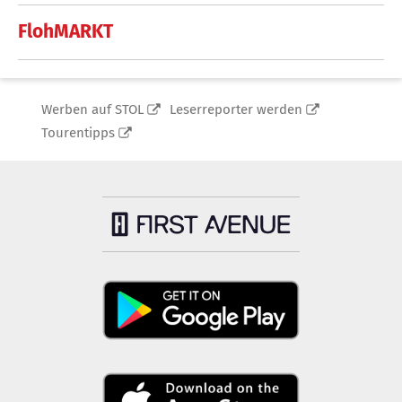
FlohMARKT
Werben auf STOL
Leserreporter werden
Tourentipps