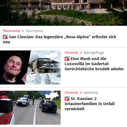
Panorama
»
Tourismus
 San Ciascian: Das legendäre „Rosa Alpina“ erfindet sich
neu
Chronik
»
Nachgefragt
 Elon Musk und die
Luxusvilla im Gadertal:
Gerüchteküche brodelt wieder
Chronik
»
Gadertal
 St. Kassian: 2
Urlauberfamilien in Unfall
verwickelt