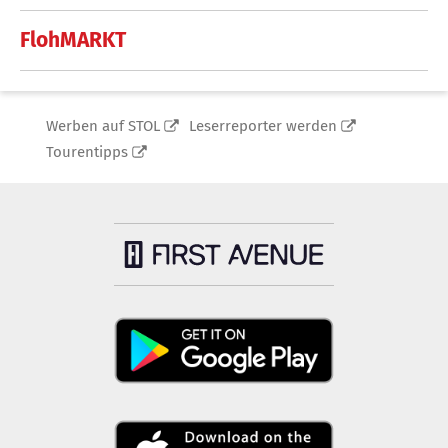
FlohMARKT
Werben auf STOL
Leserreporter werden
Tourentipps